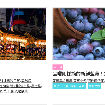
西三河
品嚐剛採摘的新鮮藍莓！
尾張津島秋日祭
/
第59屆
藍莓農場岡崎
/
藍莓小徑
/
河畔園依田
足助祭
/
清洲城信長祭
/
舉母祭
/
自然、公園、庭園、花卉
體驗之旅
節
/
第30届 炎之祭典