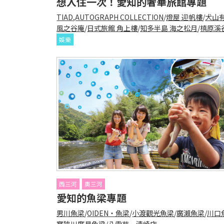
想入住一次！愛知的奢華旅館專題
TIAD,AUTOGRAPH COLLECTION
/
燈屋 迎帆樓
/
犬山
風之谷庵
/
日式旅館 角上樓
/
知多半島 海之松月
/
槙原溪谷
娛樂
西三河
奧三河
愛知的魚梁專題
男川魚梁
/
OIDEN・魚梁
/
小渡觀光魚梁
/
廣瀨魚梁
/
川口
寒狹川廣見魚梁
/
八雲苑 清崎店