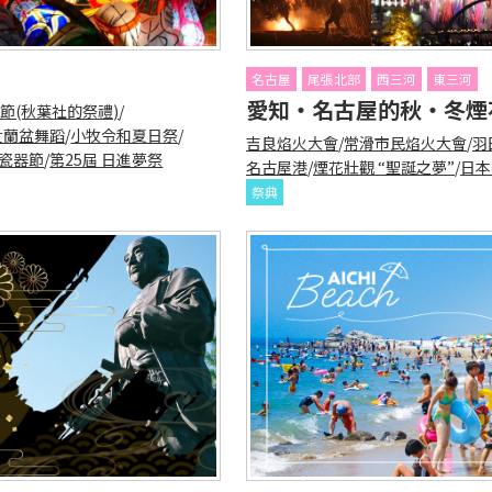
名古屋
尾張北部
西三河
東三河
愛知・名古屋的秋・冬煙
節(秋葉社的祭禮)
/
盂蘭盆舞蹈
/
小牧令和夏日祭
/
吉良焰火大會
/
常滑市民焰火大會
/
羽
陶瓷器節
/
第25屆 日進夢祭
名古屋港
/
煙花壯觀 “聖誕之夢”
/
日本
祭典