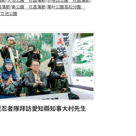
菖蒲節
/
東公園 花菖蒲節
/
萬叶公園高松分園
初立池公園
半藏忍者隊拜訪愛知縣知事大村先生