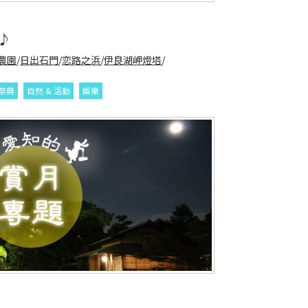
♪
農園
/
日出石門
/
恋路之浜
/
伊良湖岬燈塔
/
祭典
自然 & 活動
娛樂