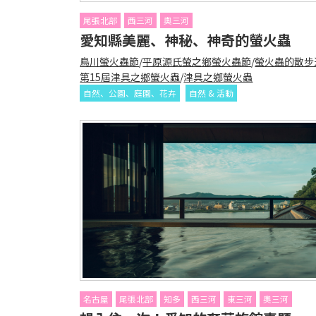
尾張北部
西三河
奧三河
愛知縣美麗、神秘、神奇的螢火蟲
鳥川螢火蟲節
/
平原源氏螢之鄉螢火蟲節
/
螢火蟲的散步
第15屆津具之鄉螢火蟲
/
津具之鄉螢火蟲
自然、公園、庭園、花卉
自然 & 活動
名古屋
尾張北部
知多
西三河
東三河
奧三河