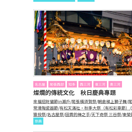
名古屋
尾張西部
知多
西三河
東三河
奧三河
燦爛的傳統文化 秋日慶典專題
來福招財貓節in瀨戶
/
尾張橫須賀祭
/
朝倉梯上獅子舞
/
常滑陶瓷器節
/
有松天滿社・秋季大祭（有松彩車節）
/
猿投祭
/
名古屋祭
/
田貫的棒之手
/
天下奇祭 三谷祭
/
東榮
祭典