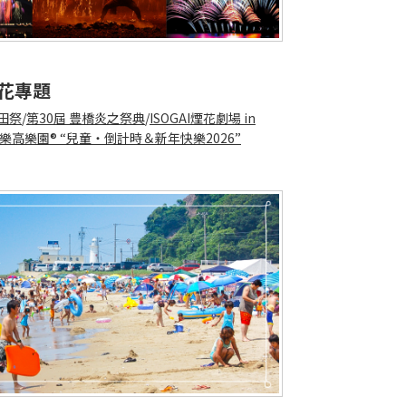
花專題
田祭
/
第30屆 豊橋炎之祭典
/
ISOGAI煙花劇場 in
樂高樂園® “兒童・倒計時＆新年快樂2026”