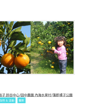
桔子 鈴谷中心
/
田中農園 內海水果村
/
蒲郡橘子公園
自然 & 活動
餐飲