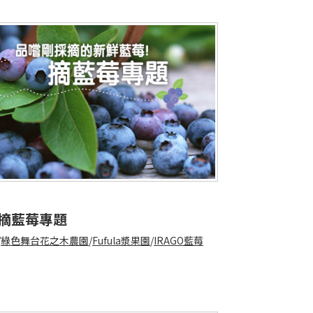
摘藍莓專題
/
綠色舞台花之木農園
/
Fufula漿果園
/
IRAGO藍莓