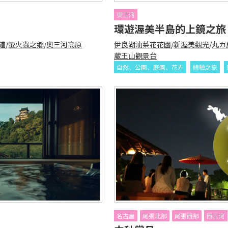
東三河
環遊渥美半島的上鏡之旅
道
/
螢火蟲之鄉
/
奧三河高原
伊良湖油菜花花園
/
新渥美觀光
/
丸カ
蔵王山觀景台
自然、公園、庭園、花卉
體驗之旅
名古屋
尾張北部
尾張西部
西三河