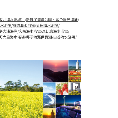
坂井海水浴場）
/
新舞子海洋公園・藍色陽光海灘
/
海水浴場
/
野間海水浴場
/
奥田海水浴場
/
島大浦海岸
/
宮崎海水浴場
/
惠比壽海水浴場
/
河大島海水浴場
/
椰子海灘伊良湖
/
白谷海水浴場
/