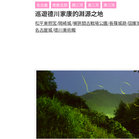
名古屋
尾張北部
西三河
東三河
奧三河
巡遊德川家康的淵源之地
松平東照宮
/
岡崎城
/
桶狹間古戰場公園
/
長篠城跡
/
田峯
名古屋城
/
德川美術館