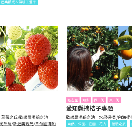
產業觀光＆傳統工藝品
名古屋
知多
西三河
東三河
愛知縣摘桔子專題
T 草莓之丘
/
歡樂農場鵜之池
歡樂農場鵜之池 水果採摘
/
內海摘
摘草莓
/
新渥美観光
/
草莓園御船
自然、公園、庭園、花卉
體驗之旅