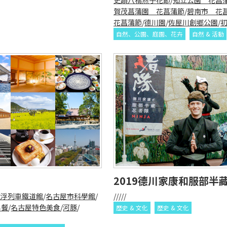
賀茂菖蒲園 花菖蒲節
/
碧南市 花
花菖蒲節
/
德川園
/
佐屋川創鄉公園
/
自然、公園、庭園、花卉
自然 & 活動
2019德川家康和服部
磁浮列車鐵道館
/
名古屋市科學館
/
/
/
/
/
/
早餐
/
名古屋特色美食
/
河豚
/
歷史 & 文化
歷史 & 文化