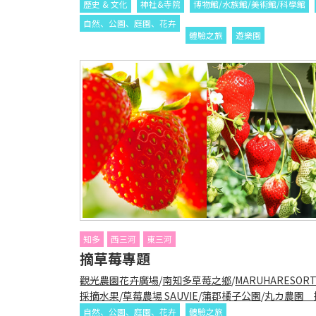
歷史 & 文化
神社&寺院
博物館/水族館/美術館/科學館
自然、公園、庭園、花卉
體驗之旅
遊樂園
知多
西三河
東三河
摘草莓專題
觀光農園花卉廣場
/
南知多草莓之鄉
/
MARUHARESOR
採摘水果
/
草莓農場 SAUVIE
/
蒲郡橘子公園
/
丸カ農園 
自然、公園、庭園、花卉
體驗之旅