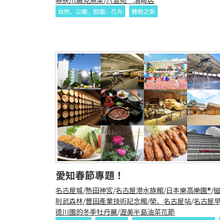
自然、公園、庭園、花卉
體驗之旅
愛知春節專題！
名古屋城
/
熱田神宮
/
名古屋港水族館
/
日本樂高樂園®
/
則武森林
/
豐田產業技術記念館
/
榮、名古屋站
/
名古屋
德川園的冬季牡丹展
/
渥美半島油菜花節