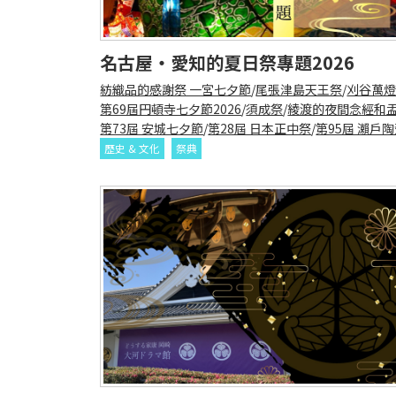
名古屋・愛知的夏日祭專題2026
紡織品的感謝祭 一宮七夕節
/
尾張津島天王祭
/
刈谷萬燈
第69屆円頓寺七夕節2026
/
須成祭
/
綾渡的夜間念經和
第73屆 安城七夕節
/
第28屆 日本正中祭
/
第95屆 瀨戶
歷史 & 文化
祭典