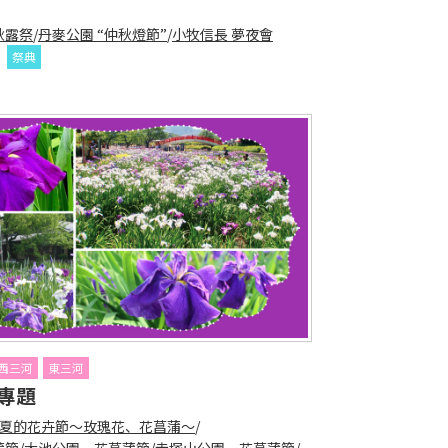
秋露祭
/
丹麥公園 “仲秋燈節”
/
小牧信長 夢夜會
祭典
西三河
東三河
專題
夏的花卉節～玫瑰花、花菖蒲～
/
蒲節
/
大池公園 花菖蒲節
/
赤塚山公園 花菖蒲節
/