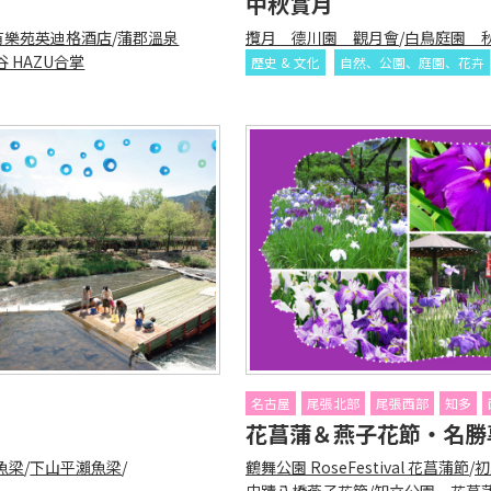
中秋賞月
有樂苑英迪格酒店
/
蒲郡溫泉
攬月 德川園 觀月會
/
白鳥庭園 
 HAZU合掌
歷史 & 文化
自然、公園、庭園、花卉
名古屋
尾張北部
尾張西部
知多
花菖蒲＆燕子花節・名勝
魚梁
/
下山平瀨魚梁
/
鶴舞公園 RoseFestival 花菖蒲節
/
初
史蹟八橋燕子花節
/
知立公園 花菖