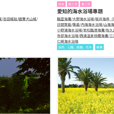
知多
西三河
東三河
愛知的海水浴場專題
城
/
吉田城趾
/
國寶犬山城
/
臨空海灘
/
大野海水浴場
/
坂井海岸（
日間賀島
/
篠島
/
內海海水浴場
/
山海
小野浦海水浴場
/
若松臨港海灘
/
佐久
寺部海水浴場
/
西浦溫泉棕櫚海灘
/
三
仁崎海水浴場
自然、公園、庭園、花卉
娛樂