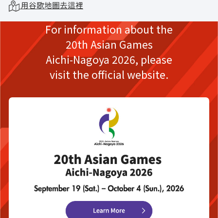
用谷歌地圖去這裡
For information about the
20th Asian Games
Aichi-Nagoya 2026,
please
visit the official website.