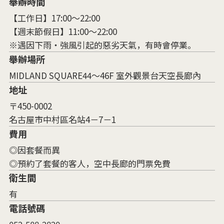
舉辦時間
【工作日】17:00～22:00
【週末節假日】11:00～22:00
※遇因下雨・強風引起的惡劣天氣，有時會停業。
舉辦場所
MIDLAND SQUARE44〜46F 室外觀景台天空長廊內
地址
〒450-0002
名古屋市中村區名站4－7－1
費用
◎因套餐而異
◎預約了套餐的客人，空中長廊的門票免費
衛生間
有
電話號碼