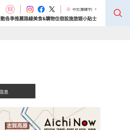
中文(繁體字)
活動
各季推薦路線
美食&購物
住宿設施
旅遊小貼士
信息