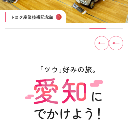
四谷の千枚田
木曽川鵜飼遊覧
内海海水浴場
佐久島
見守り猫「とこにゃん」（やきもの散歩道）
トヨタ産業技術記念館
犬山城