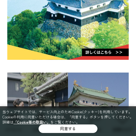
当ウェブサイトでは、サービス向上のためCookie(クッキー)を利用しています。
Cookieの利用に同意いただける場合は、「同意する」ボタンを押してください。
詳細は
「Cookie等の取扱い」
をご覧ください。
同意する
イベント
スポット
特集
コース
お気に入り