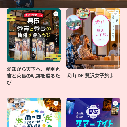
愛知から天下へ、豊臣秀
犬山 DE 贅沢女子旅♪
吉と秀長の軌跡を巡るた
び