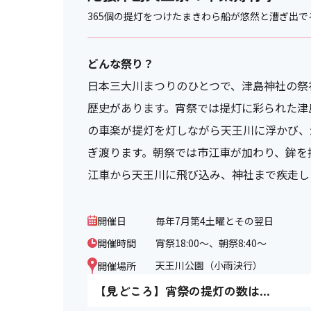
365個の提灯をつけたまきわら船が悠然と漕ぎ出で
どんな祭り？
日本三大川まつりのひとつで、津島神社の祭礼
歴史があります。宵祭では提灯に彩られた津
の車楽が提灯を灯しながら天王川に浮かび、
ぎ渡ります。朝祭では市江車が加わり、鉾を
江車から天王川に飛び込み、神社まで疾走し
開催日
毎年7月第4土曜とその翌日
開催時間
宵祭18:00～、朝祭8:40～
天王川公園（小雨決行）
開催場所
【見どころ】宵祭の提灯の数は…