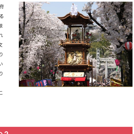
府
る
ま
れ
文
り
い
り
、
こ
の？