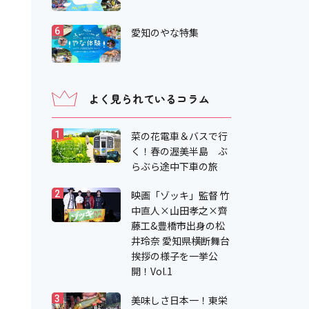
愛知のやな特集
6
よく見られているコラム
菜の花電車＆バスで行
1
く！春の渥美半島 ぶ
らぶら途中下車の旅
映画「ゾッキ」監督 竹
2
中直人×山田孝之×齊
藤工&豊橋市出身の松
井玲奈 愛知県横断舞台
挨拶の様子を一挙公
開！Vol.1
美味しさ日本一！東栄
3