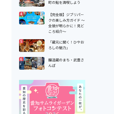
町の鮎を満喫しよう
【完全版】ジブリパー
4
クの楽しみ方ガイド ～
全貌が明らかに！見ど
ころ紹介～
「蔵元に聞く！ひやお
5
ろしの魅力」
醸造蔵のまち・武豊さ
6
んぽ