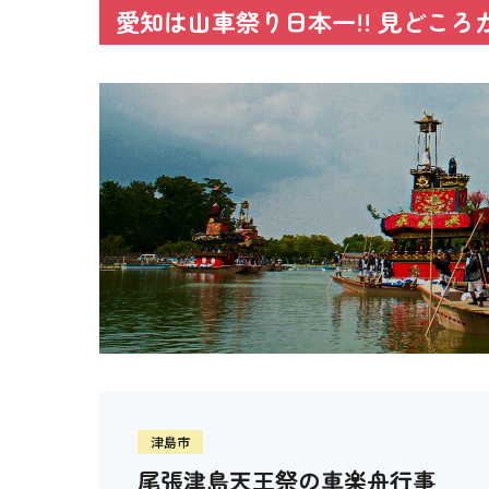
愛知は山車祭り日本一!! 見どころ
津島市
尾張津島天王祭の車楽舟行事