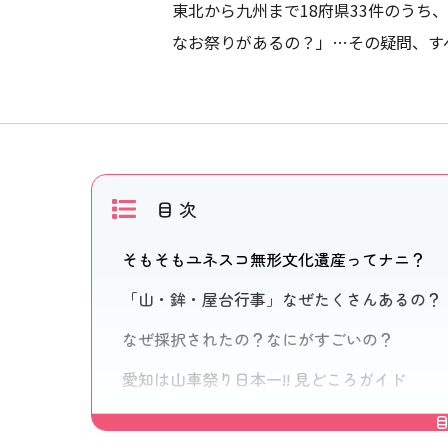
東北から九州まで18府県33件のうち
なお祭りがあるの？」…その疑問、す
目 次
そもそもユネスコ無形文化遺産ってナニ？
「山・鉾・屋台行事」なぜたくさんあるの？
なぜ採択されたの？なにがすごいの？
愛知は山車祭り日本一!! 見どころガイド
【見どころ】宵祭の提灯の数は…
【見どころ】知立のからくり