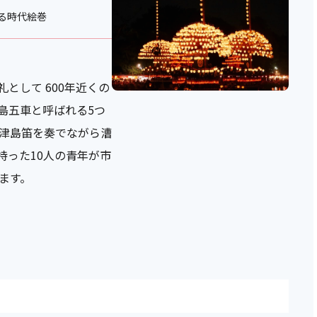
る時代絵巻
として 600年近くの
島五車と呼ばれる5つ
津島笛を奏でながら漕
持った10人の青年が市
ます。