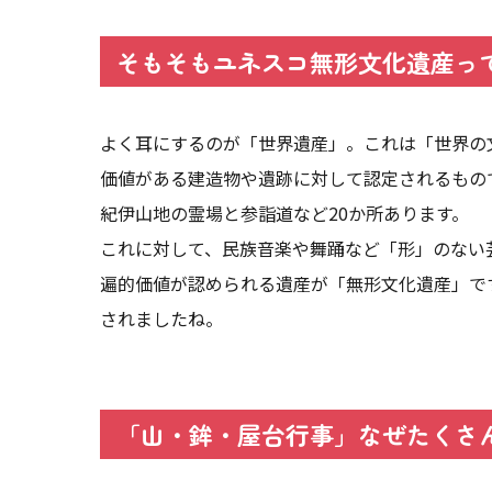
【見どころ】まばゆい車山（やま）に注目
【見どころ】豪快な海浜への曳下ろしは必見！
そもそもユネスコ無形文化遺産っ
【見どころ】お色直しも鮮やかに…宵祭＆朝祭
よく耳にするのが「世界遺産」。これは「世界の
価値がある建造物や遺跡に対して認定されるもの
紀伊山地の霊場と参詣道など20か所あります。
これに対して、民族音楽や舞踊など「形」のない
遍的価値が認められる遺産が「無形文化遺産」です
されましたね。
「山・鉾・屋台行事」なぜたくさ