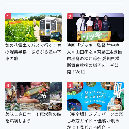
1
2
菜の花電車＆バスで行く！春
映画「ゾッキ」監督 竹中直
の渥美半島 ぶらぶら途中下
人×山田孝之×齊藤工&豊橋
車の旅
市出身の松井玲奈 愛知県横
断舞台挨拶の様子を一挙公
開！Vol.1
3
4
美味しさ日本一！東栄町の鮎
【完全版】ジブリパークの楽
を満喫しよう
しみ方ガイド ～全貌が明ら
かに！見どころ紹介～