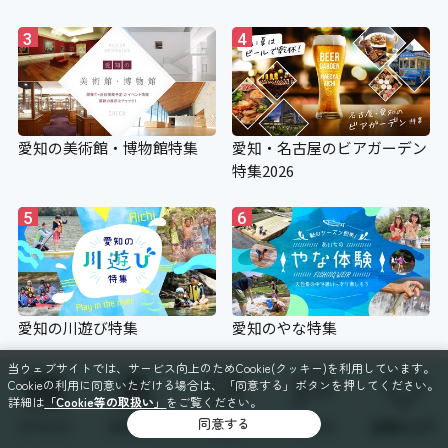
3
4
愛知の美術館・博物館特集
愛知・名古屋のビアガーデン
特集2026
5
6
愛知の川遊び特集
愛知のやな特集
当ウェブサイトでは、サービス向上のためCookie(クッキー)を利用しています。
Cookieの利用に同意いただける場合は、「同意する」ボタンを押してください。
詳細は
「Cookie等の取扱い」
をご覧ください。
同意する
イベント
スポット
特集
コース
お気に入り