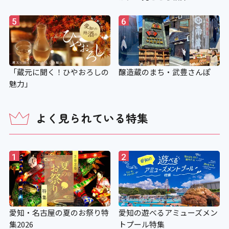
5
6
「蔵元に聞く！ひやおろしの
醸造蔵のまち・武豊さんぽ
魅力」
よく見られている特集
1
2
愛知・名古屋の夏のお祭り特
愛知の遊べるアミューズメン
集2026
トプール特集