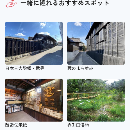
一緒に廻れる
おすすめスポット
スロープ
〇 150㎝
設備
日本三大醸郷・武豊
蔵のまち並み
アイコンの説明
車いすの貸し出し
〇
醸造伝承館
壱町田湿地