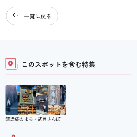
エレベーター
一覧に戻る
〇 80㎝
行先階等の表示
このスポットを含む
特集
〇
エレベーター音声案内
〇
エスカレーター
醸造蔵のまち・武豊さんぽ
×