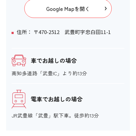
〇
Google Mapを開く
館内移動について
住所： 〒470-2512 武豊町字忠白田11-1
車でお越しの場合
アイコンの説明
南知多道路「武豊IC」より約13分
階段・段差
〇
電車でお越しの場合
階段の手すり
JR武豊線「武豊」駅下車。徒歩約13分
〇