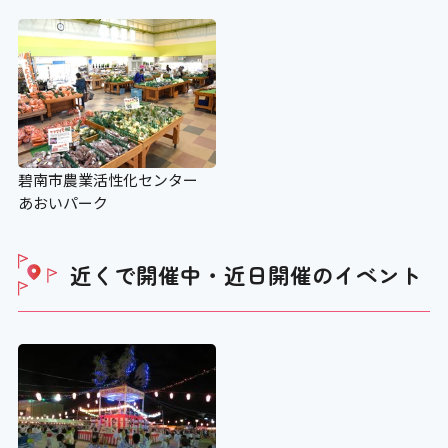
ベビーカーの貸し出し
×
老眼鏡の貸し出し
碧南市農業活性化センター
×
あおいパーク
授乳コーナー
近くで開催中・近日開催の
イベント
〇
補助犬の入場可
×