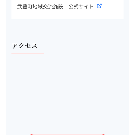
〇
武豊町地域交流施設 公式サイト
多目的トイレの間口
〇 92㎝
アクセス
洋式トイレ
〇
ベビーベッド
〇
おむつ替え台