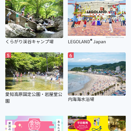
®
くらがり渓谷キャンプ場
LEGOLAND
Japan
5
6
愛知高原国定公園・岩屋堂公
内海海水浴場
園