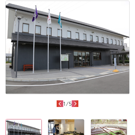
1
/
5