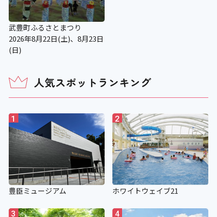
補助犬用のトイレ
武豊町ふるさとまつり
2026年8月22日(土)、8月23日
×
(日)
施設の点字案内
人気スポットランキング
×
1
2
階段手すり点字シート
〇
視覚障がい者誘導用ブロック
豊臣ミュージアム
ホワイトウェイブ21
〇
3
4