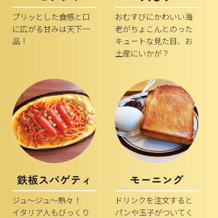
プリッとした食感と口
おむすびにかわいい海
に広がる甘みは天下一
老がちょこんとのった
品！
キュートな見た目、お
土産にいかが？
鉄板スパゲティ
モーニング
ジュ～ジュ～熱々！
ドリンクを注文すると
イタリア人もびっくり
パンや玉子がついてく