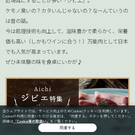
近頃耳にすることが多い「ジビエ」。
ケモノ臭いの？カタいんじゃないの？なーんていうの
は昔の話。
今は処理技術も向上して、滋味豊かで柔らかく、栄養
価も高い（しかもワインに合う！）万能肉として日本
でも人気が高まっています。
ぜひ未体験の味を食卓にいかが♪
当ウェブサイトでは、サービス向上のためCookie(クッキー)を利用しています。
Cookieの利用に同意いただける場合は、「同意する」ボタンを押してください。
詳細は
「Cookie等の取扱い」
をご覧ください。
同意する
イベント
スポット
特集
コース
お気に入り