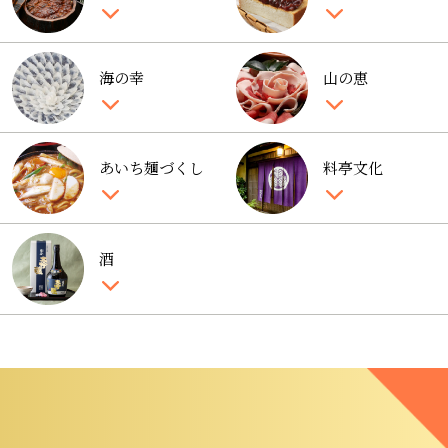
海の幸
山の恵
あいち麺づくし
料亭文化
酒