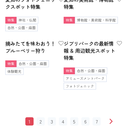
クスポット特集
特集
特集
神社・仏閣
特集
博物館・美術館・科学館
自然・公園・庭園
摘みたてを味わおう！
ジブリパークの最新情
ブルーベリー狩り
報 & 周辺観光スポット
特集
特集
自然・公園・庭園
特集
自然・公園・庭園
体験観光
アミューズメントパーク
フォトジェニック
1
2
3
4
5
6
7