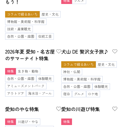
もう！
特集
グルメ
コラムで綴るあいち
歴史・文化
博物館・美術館・科学館
技術・産業観光
自然・公園・庭園
伝統工芸
2026年夏 愛知・名古屋
犬山 DE 贅沢女子旅♪
のサマーナイト特集
コラムで綴るあいち
歴史・文化
特集
生き物・動物
神社・仏閣
自然・公園・庭園
体験観光
博物館・美術館・科学館
アミューズメントパーク
自然・公園・庭園
体験観光
アウトドア
海水浴・プール
宿泊
グルメ
ロケ地
愛知のやな特集
愛知の川遊び特集
特集
川遊び・やな
特集