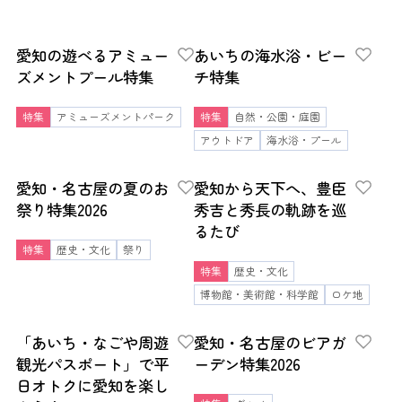
愛知の遊べるアミュー
あいちの海水浴・ビー
ズメントプール特集
チ特集
特集
アミューズメントパーク
特集
自然・公園・庭園
アウトドア
海水浴・プール
愛知・名古屋の夏のお
愛知から天下へ、豊臣
祭り特集2026
秀吉と秀長の軌跡を巡
るたび
特集
歴史・文化
祭り
特集
歴史・文化
博物館・美術館・科学館
ロケ地
「あいち・なごや周遊
愛知・名古屋のビアガ
観光パスポート」で平
ーデン特集2026
日オトクに愛知を楽し