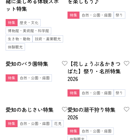
緒に楽しめる体験スポ
を楽しもう♪
ット特集
特集
自然・公園・庭園
祭り
特集
歴史・文化
博物館・美術館・科学館
生き物・動物
技術・産業観光
体験観光
愛知のバラ園特集
【花しょうぶ＆かきつ
ばた】祭り・名所特集
2026
特集
自然・公園・庭園
特集
自然・公園・庭園
祭り
愛知のあじさい特集
愛知の潮干狩り特集
2026
特集
自然・公園・庭園
花見
特集
自然・公園・庭園
体験観光