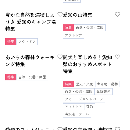
豊かな自然を満喫しよ
愛知の山特集
う♪ 愛知のキャンプ場
特集
特集
自然・公園・庭園
アウトドア
特集
アウトドア
あいちの森林ウォーキ
愛犬と楽しめる！愛知
ング特集
県のおすすめスポット
特集
特集
自然・公園・庭園
特集
歴史・文化
生き物・動物
自然・公園・庭園
体験観光
アミューズメントパーク
アウトドア
宿泊
海水浴・プール
愛知のフォトジェニッ
愛知の美術館・博物館