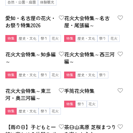
自然・公園・庭園
体験観光
愛知・名古屋の花火・
花火大会特集～名古
お祭り特集2026
屋・尾張編～
特集
歴史・文化
祭り
花火
特集
歴史・文化
祭り
花火
花火大会特集～知多編
花火大会特集～西三河
～
編～
特集
歴史・文化
祭り
花火
特集
歴史・文化
祭り
花火大会特集～東三
手筒花火特集
河・奥三河編～
特集
祭り
花火
特集
歴史・文化
祭り
花火
【雨の日】子どもと一
茶臼山高原 芝桜まつり