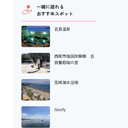
一緒に廻れる
おすすめスポット
吉良温泉
西尾市塩田体験館 吉
良饗庭塩の里
宮崎海水浴場
Goofy