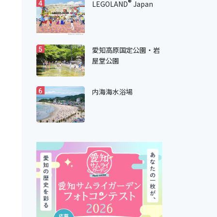
®
LEGOLAND
Japan
4
愛知高原国定公園・岩
5
屋堂公園
内海海水浴場
6