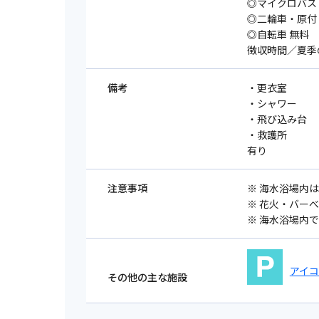
◎マイクロバス 2
◎二輪車・原付 
◎自転車 無料
徴収時間／夏季の7
備考
・更衣室
・シャワー
・飛び込み台
・救護所
有り
注意事項
※ 海水浴場内は
※ 花火・バー
※ 海水浴場内で
アイ
その他の主な施設