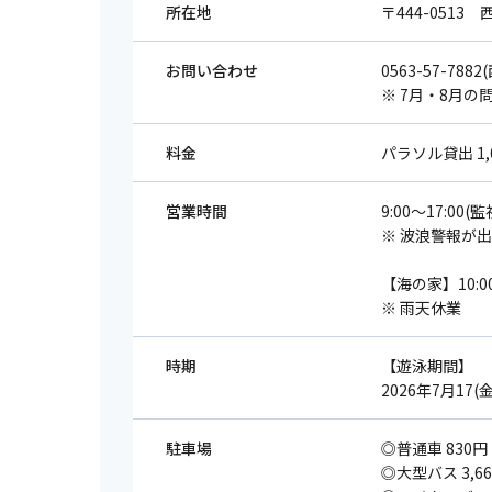
所在地
〒444-0513
お問い合わせ
0563-57-78
※ 7月・8月の問合
料金
パラソル貸出 1,
営業時間
9:00～17:00(
※ 波浪警報が
【海の家】10:00
※ 雨天休業
時期
【遊泳期間】
2026年7月17(
駐車場
◎普通車 830円
◎大型バス 3,6