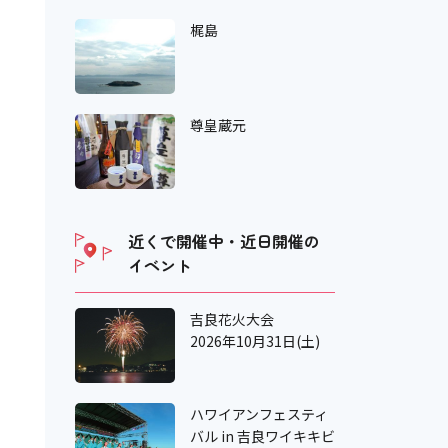
梶島
尊皇蔵元
近くで開催中・近日開催の
イベント
吉良花火大会
2026年10月31日(土)
ハワイアンフェスティ
バル in 吉良ワイキキビ