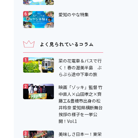
愛知のやな特集
6
よく見られているコラム
菜の花電車＆バスで行
1
く！春の渥美半島 ぶ
らぶら途中下車の旅
映画「ゾッキ」監督 竹
2
中直人×山田孝之×齊
藤工&豊橋市出身の松
井玲奈 愛知県横断舞台
挨拶の様子を一挙公
開！Vol.1
美味しさ日本一！東栄
3