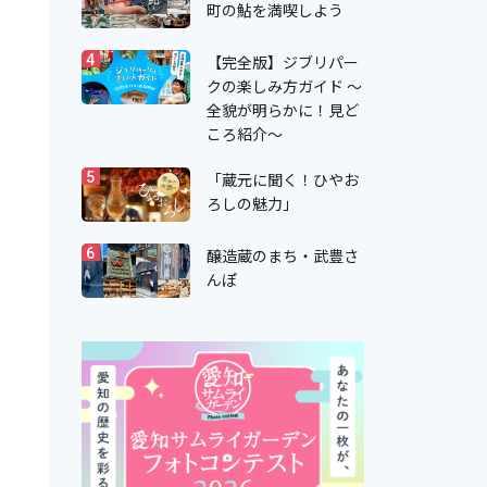
町の鮎を満喫しよう
【完全版】ジブリパー
4
クの楽しみ方ガイド ～
全貌が明らかに！見ど
ころ紹介～
「蔵元に聞く！ひやお
5
ろしの魅力」
醸造蔵のまち・武豊さ
6
んぽ