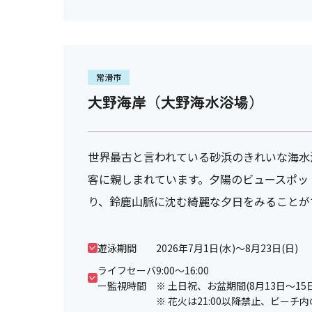
常滑市
大野海岸（大野海水浴場）
世界最古と言われている砂浜のきれいな海水
客に親しまれています。夕陽のビュースポッ
り、鈴鹿山脈に沈む綺麗な夕日をみることが
遊泳期間
2026年7月1日(水)〜8月23日(日)
ライフセーバ
9:00～16:00
ー監視時間
※ 土日祝、お盆期間(8月13日～15
※ 花火は21:00以降禁止、ビー