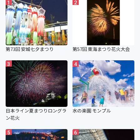
1
2
第73回 安城七夕まつり
第57回 東海まつり花火大会
3
4
日本ライン夏まつりロングラ
水の楽園 モンプル
ン花火
5
6