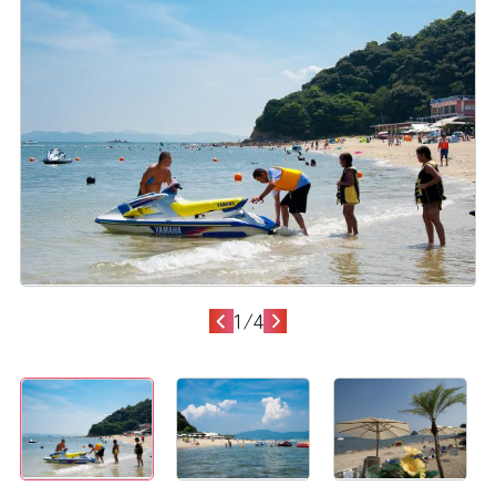
1
/
4