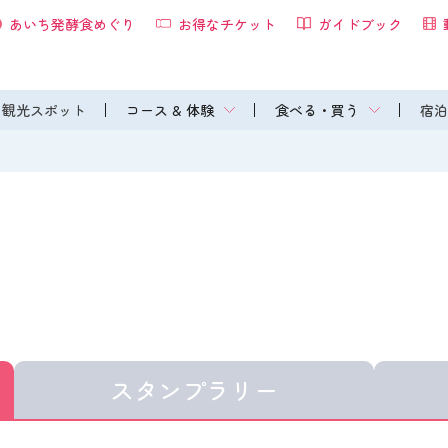
あいち発酵食めぐり
お得なチケット
ガイドブック
観光スポット
コース & 体験
食べる・買う
宿泊
スタンプラリー