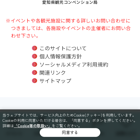
愛知県観光コンベンション局
※イベントや各観光施設に関する詳しいお問い合わせに
つきましては、各施設やイベントの主催者にお問い合
わせ下さい。
このサイトについて
個人情報保護方針
ソーシャルメディア利用規約
関連リンク
サイトマップ
SNSでも毎日情報配信中！
当ウェブサイトでは、サービス向上のためCookie(クッキー)を利用しています。
Cookieの利用に同意いただける場合は、「同意する」ボタンを押してください。
詳細は
「Cookie等の取扱い」
をご覧ください。
FOLLOW ME ON SNS!
同意する
イベント
スポット
特集
コース
お気に入り
SNSについて