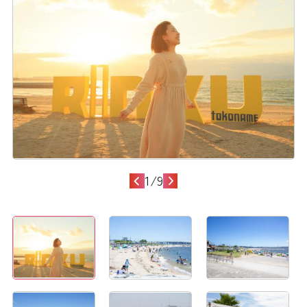
1
/
9