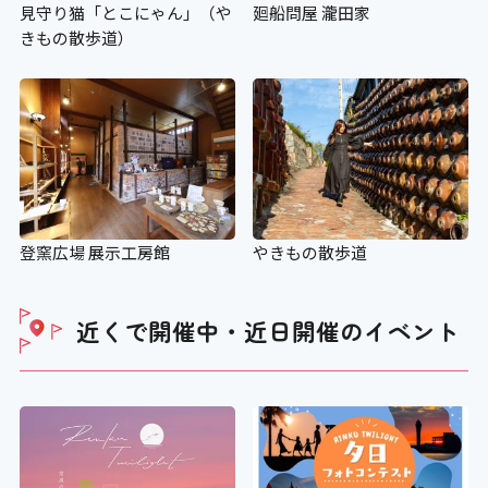
見守り猫「とこにゃん」（や
廻船問屋 瀧田家
きもの散歩道）
登窯広場 展示工房館
やきもの散歩道
近くで開催中・近日開催の
イベント