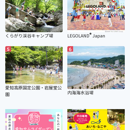
®
くらがり渓谷キャンプ場
LEGOLAND
Japan
5
6
愛知高原国定公園・岩屋堂公
内海海水浴場
園