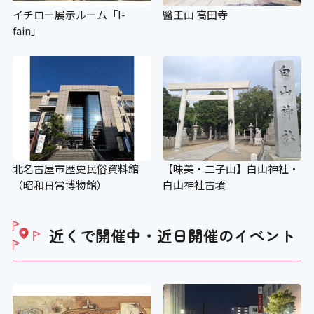
イチロー展示ルーム「I-
醫王山 高田寺
fain」
アイコンの説明
車いすの貸し出し
〇
ベビーカーの貸し出し
北名古屋市歴史民俗資料館
【味美・二子山】白山神社・
（昭和日常博物館）
白山神社古墳
× ベビーカーの貸し出しについては、
航空会社が航空機をご利用のお客様に
近くで開催中・近日開催の
イベント
対してベビーカーの無料貸し出しを実
施しています。
老眼鏡の貸し出し