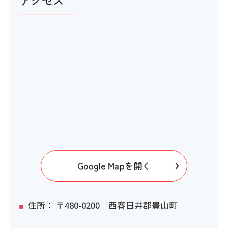
アクセス
洋式トイレ
〇
ベビーベッド
〇
おむつ替え台
〇
Google Mapを開く
トイレ内配置の触知案内図
住所： 〒480-0200 西春日井郡豊山町
〇