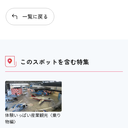
階段の手すり
一覧に戻る
〇
エレベーター
〇 165cm
このスポットを含む
特集
行先階等の表示
〇
エレベーター音声案内
体験いっぱい産業観光〈乗り
〇
物編〉