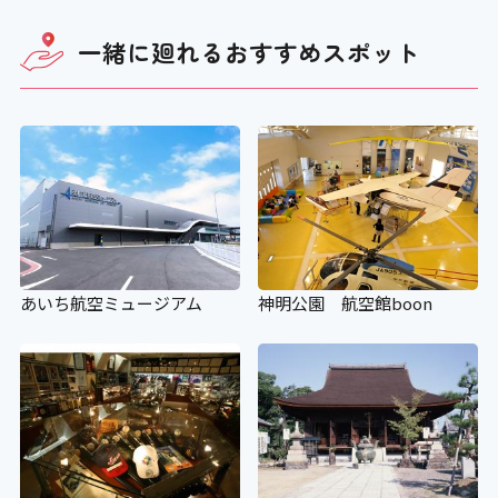
エスカレーター
一緒に廻れる
おすすめスポット
×
エスカレーター音声案内
×
スロープ
あいち航空ミュージアム
神明公園 航空館boon
〇 150cm
設備