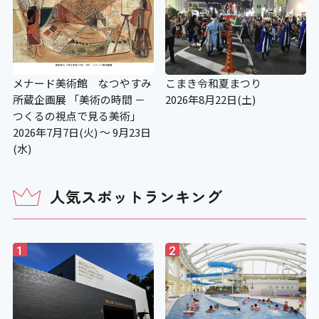
×
授乳コーナー
メナード美術館 なつやすみ
こまき令和夏まつり
〇
所蔵企画展 「美術の時間 －
2026年8月22日(土)
つくるの視点で見る美術」
2026年7月7日(火) ～ 9月23日
補助犬の入場可
(水)
〇
人気スポットランキング
補助犬用のトイレ
1
2
×
施設の点字案内