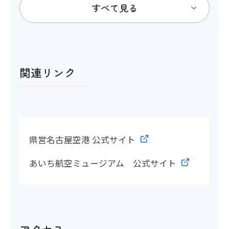
トイレ
関連リンク
アイコンの説明
多目的トイレ
県営名古屋空港 公式サイト
あいち航空ミュージアム 公式サイト
〇
多目的トイレの間口
〇 210cm