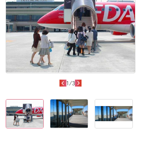
1
/
3