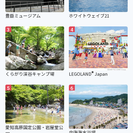
〇
豊臣ミュージアム
ホワイトウェイブ21
階段手すり点字シート
3
4
×
視覚障がい者誘導用ブロック
®
くらがり渓谷キャンプ場
LEGOLAND
Japan
〇
5
6
愛知高原国定公園・岩屋堂公
内海海水浴場