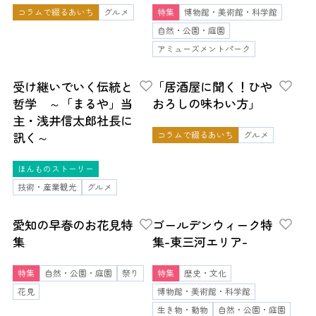
コラムで綴るあいち
グルメ
特集
博物館・美術館・科学館
自然・公園・庭園
アミューズメントパーク
受け継いでいく伝統と
「居酒屋に聞く！ひや
哲学 ～「まるや」当
おろしの味わい方」
主・浅井信太郎社長に
訊く～
コラムで綴るあいち
グルメ
ほんものストーリー
技術・産業観光
グルメ
愛知の早春のお花見特
ゴールデンウィーク特
集
集-東三河エリア-
特集
自然・公園・庭園
祭り
特集
歴史・文化
花見
博物館・美術館・科学館
生き物・動物
自然・公園・庭園