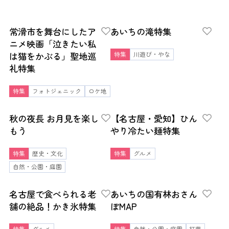
常滑市を舞台にしたア
あいちの滝特集
ニメ映画「泣きたい私
は猫をかぶる」聖地巡
特集
川遊び・やな
礼特集
特集
フォトジェニック
ロケ地
秋の夜長 お月見を楽し
【名古屋・愛知】ひん
もう
やり冷たい麺特集
特集
歴史・文化
特集
グルメ
自然・公園・庭園
名古屋で食べられる老
あいちの国有林おさん
舗の絶品！かき氷特集
ぽMAP
特集
グルメ
特集
自然・公園・庭園
紅葉