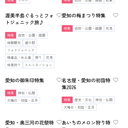
渥美半島ぐるっとフォ
愛知の梅まつり特集
トジェニック旅♪
特集
自然・公園・庭園
花見
特集
自然・公園・庭園
体験観光
道の駅
フォトジェニック
特産品・お土産
祭り
花見
味覚狩り
イルミネーション
愛知の御朱印特集
名古屋・愛知の初詣特
集2026
特集
神社・仏閣
特集
歴史・文化
神社・仏閣
大晦日・初詣・正月
大晦日・初詣・正月
愛知・奥三河の花祭特
あいちのメロン狩り特