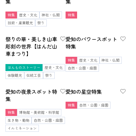
集
集
特集
歴史・文化
神社・仏閣
特集
技術・産業観光
祭り
祭りの華・美しき山車
愛知のパワースポット
彫刻の世界【はんだ山
特集
車まつり】
特集
歴史・文化
神社・仏閣
ほんものストーリー
歴史・文化
自然・公園・庭園
体験観光
伝統工芸
祭り
愛知の夜景スポット特
愛知の星空特集
集
特集
自然・公園・庭園
特集
博物館・美術館・科学館
生き物・動物
自然・公園・庭園
イルミネーション