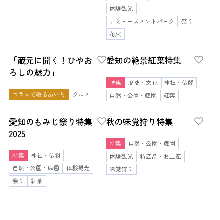
体験観光
アミューズメントパーク
祭り
花火
「蔵元に聞く！ひやお
愛知の絶景紅葉特集
ろしの魅力」
特集
歴史・文化
神社・仏閣
コラムで綴るあいち
グルメ
自然・公園・庭園
紅葉
愛知のもみじ祭り特集
秋の味覚狩り特集
2025
特集
自然・公園・庭園
特集
神社・仏閣
体験観光
特産品・お土産
自然・公園・庭園
体験観光
味覚狩り
祭り
紅葉