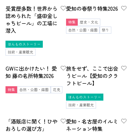
受賞歴多数！世界から
愛知の春祭り特集2026
認められた「盛田金し
ゃちビール」の工場に
特集
歴史・文化
潜入
自然・公園・庭園
祭り
ほんものストーリー
技術・産業観光
GWに出かけたい！ 愛
旅をせず、ここで出会
知 藤の名所特集2026
うビール【愛知のクラ
フトビール】
特集
自然・公園・庭園
花見
ほんものストーリー
技術・産業観光
「酒販店に聞く！ひや
愛知・名古屋のイルミ
おろしの選び方」
ネーション特集