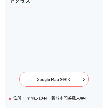
アクセス
〇
館内移動について
アイコンの説明
階段・段差
〇
Google Mapを開く
階段の手すり
住所： 〒441-1944 新城市門谷鳳来寺4
×