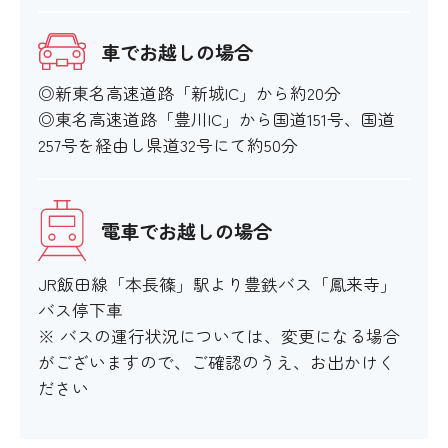
エレベーター
車でお越しの場合
◎新東名高速道路「新城IC」から約20分
×
◎東名高速道路「豊川IC」から国道151号、国道
257号を経由し県道32号にて約50分
エスカレーター
×
電車でお越しの場合
JR飯田線「本長篠」駅より豊鉄バス「鳳来寺」
設備
バス停下車
※ バスの運行状況については、変更になる場合
がございますので、ご確認のうえ、お出かけく
ださい
アイコンの説明