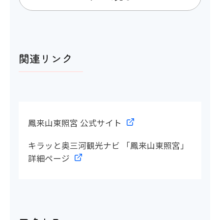
トイレ
関連リンク
アイコンの説明
多目的トイレ
〇
鳳来山東照宮 公式サイト
洋式トイレ
キラッと奥三河観光ナビ 「鳳来山東照宮」
詳細ページ
〇
おむつ替え台