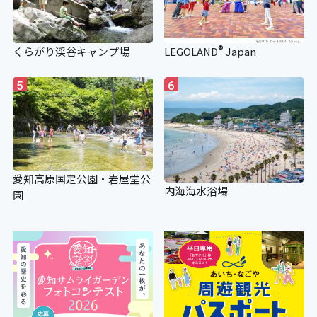
®
くらがり渓谷キャンプ場
LEGOLAND
Japan
5
6
愛知高原国定公園・岩屋堂公
内海海水浴場
園