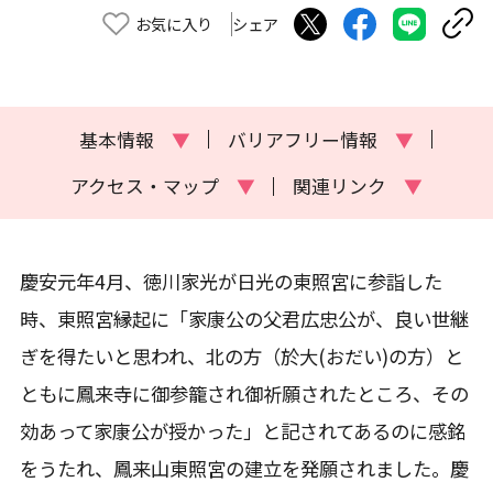
お気に入り
シェア
基本情報
▼
バリアフリー情報
▼
アクセス・マップ
▼
関連リンク
▼
慶安元年4月、徳川家光が日光の東照宮に参詣した
時、東照宮縁起に「家康公の父君広忠公が、良い世継
ぎを得たいと思われ、北の方（於大(おだい)の方）と
ともに鳳来寺に御参籠され御祈願されたところ、その
効あって家康公が授かった」と記されてあるのに感銘
をうたれ、鳳来山東照宮の建立を発願されました。慶