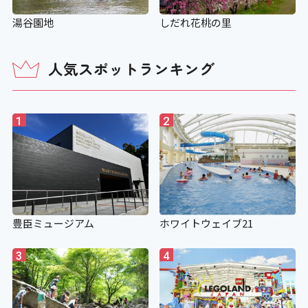
しだれ花桃の里
湯谷園地
人気スポットランキング
1
2
豊臣ミュージアム
ホワイトウェイブ21
3
4