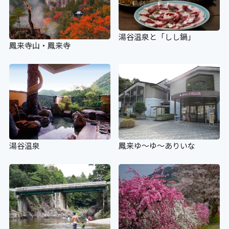
湯谷温泉と「しし鍋」
鳳来寺山・鳳来寺
湯谷温泉
鳳来ゆ～ゆ～ありいな