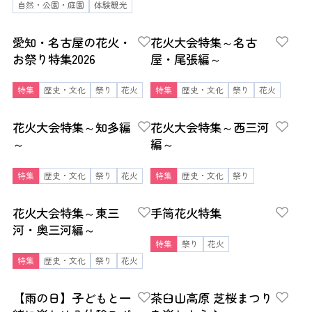
自然・公園・庭園
体験観光
愛知・名古屋の花火・
花火大会特集～名古
お祭り特集2026
屋・尾張編～
特集
歴史・文化
祭り
花火
特集
歴史・文化
祭り
花火
花火大会特集～知多編
花火大会特集～西三河
～
編～
特集
歴史・文化
祭り
花火
特集
歴史・文化
祭り
花火大会特集～東三
手筒花火特集
河・奥三河編～
特集
祭り
花火
特集
歴史・文化
祭り
花火
【雨の日】子どもと一
茶臼山高原 芝桜まつり