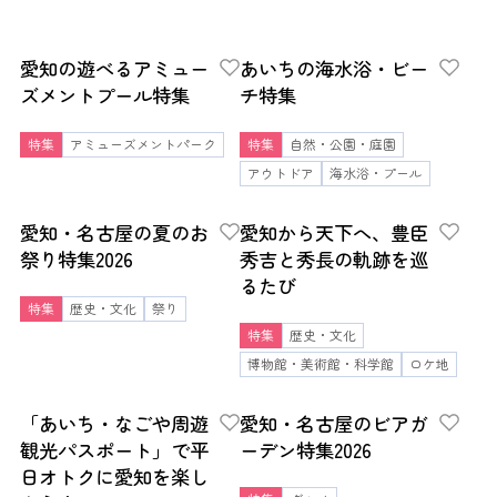
愛知の遊べるアミュー
あいちの海水浴・ビー
ズメントプール特集
チ特集
特集
アミューズメントパーク
特集
自然・公園・庭園
アウトドア
海水浴・プール
愛知・名古屋の夏のお
愛知から天下へ、豊臣
祭り特集2026
秀吉と秀長の軌跡を巡
るたび
特集
歴史・文化
祭り
特集
歴史・文化
博物館・美術館・科学館
ロケ地
「あいち・なごや周遊
愛知・名古屋のビアガ
観光パスポート」で平
ーデン特集2026
日オトクに愛知を楽し