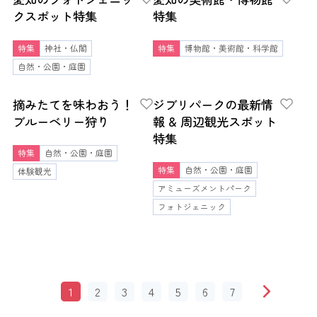
クスポット特集
特集
特集
神社・仏閣
特集
博物館・美術館・科学館
自然・公園・庭園
摘みたてを味わおう！
ジブリパークの最新情
ブルーベリー狩り
報 & 周辺観光スポット
特集
特集
自然・公園・庭園
特集
自然・公園・庭園
体験観光
アミューズメントパーク
フォトジェニック
1
2
3
4
5
6
7