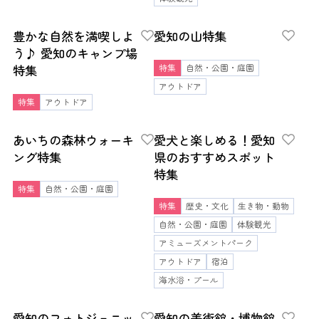
豊かな自然を満喫しよ
愛知の山特集
う♪ 愛知のキャンプ場
特集
特集
自然・公園・庭園
アウトドア
特集
アウトドア
あいちの森林ウォーキ
愛犬と楽しめる！愛知
ング特集
県のおすすめスポット
特集
特集
自然・公園・庭園
特集
歴史・文化
生き物・動物
自然・公園・庭園
体験観光
アミューズメントパーク
アウトドア
宿泊
海水浴・プール
愛知のフォトジェニッ
愛知の美術館・博物館