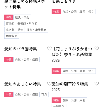
緒に楽しめる体験スポ
を楽しもう♪
ット特集
特集
自然・公園・庭園
祭り
特集
歴史・文化
博物館・美術館・科学館
生き物・動物
技術・産業観光
体験観光
愛知のバラ園特集
【花しょうぶ＆かきつ
ばた】祭り・名所特集
2026
特集
自然・公園・庭園
特集
自然・公園・庭園
祭り
愛知のあじさい特集
愛知の潮干狩り特集
2026
特集
自然・公園・庭園
花見
特集
自然・公園・庭園
体験観光