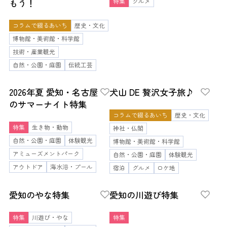
もう！
特集
グルメ
コラムで綴るあいち
歴史・文化
博物館・美術館・科学館
技術・産業観光
自然・公園・庭園
伝統工芸
2026年夏 愛知・名古屋
犬山 DE 贅沢女子旅♪
のサマーナイト特集
コラムで綴るあいち
歴史・文化
特集
生き物・動物
神社・仏閣
自然・公園・庭園
体験観光
博物館・美術館・科学館
アミューズメントパーク
自然・公園・庭園
体験観光
アウトドア
海水浴・プール
宿泊
グルメ
ロケ地
愛知のやな特集
愛知の川遊び特集
特集
川遊び・やな
特集