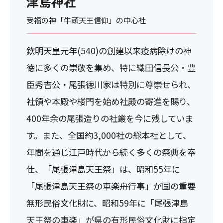
津島神社
受福の神「牛頭天王信仰」の中心社
欽明天皇元年(540)の創建以来疫病除けの神
徳に多くの崇敬を集め、特に織田信長公・豊
臣秀吉公・尾張徳川家は特別に尊崇せられ、
社領や本殿や楼門を始め社殿の寄進を賜り、
400年余の尾張造りの社叢を今に残していま
す。また、全国約3,000社の総本社として、
年間を通じ江戸時代から続く多くの祭典を奉
仕、「尾張津島天王祭」は、昭和55年に
「尾張津島天王祭の車楽舟行事」が国の重要
無形民俗文化財に、昭和59年に「尾張津島
天王祭の車楽」が県の有形民俗文化財に指定