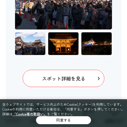
スポット詳細を見る
当ウェブサイトでは、サービス向上のためCookie(クッキー)を利用しています。
Cookieの利用に同意いただける場合は、「同意する」ボタンを押してください。
詳細は
「Cookie等の取扱い」
をご覧ください。
同意する
イベント
スポット
特集
コース
お気に入り
稲沢市