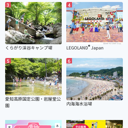
3
4
®
くらがり渓谷キャンプ場
LEGOLAND
Japan
5
6
愛知高原国定公園・岩屋堂公
内海海水浴場
園