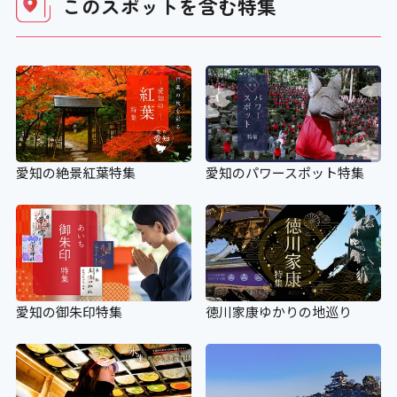
このスポットを含む
特集
×
施設の点字案内
×
愛知のパワースポット特集
愛知の絶景紅葉特集
階段手すり点字シート
×
視覚障がい者誘導用ブロック
愛知の御朱印特集
徳川家康ゆかりの地巡り
×