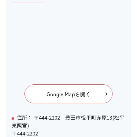
エレベーター
×
エスカレーター
×
スロープ
×
Google Mapを開く
施設出入り口の段差
住所： 〒444-2202 豊田市松平町赤原13(松平
×
東照宮)
〒444-2202