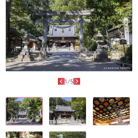
1
/
5