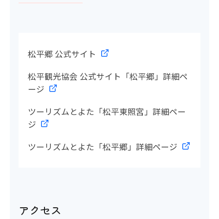
館内移動について
松平郷 公式サイト
松平観光協会 公式サイト「松平郷」詳細ペ
アイコンの説明
ージ
ツーリズムとよた「松平東照宮」詳細ペー
階段・段差
ジ
〇
ツーリズムとよた「松平郷」詳細ページ
階段の手すり
×
アクセス