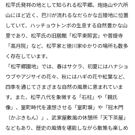
松平氏発祥の地として知られる松平郷。炮烙山や六所
山にほど近く、巴川が流れるなだらかな丘陵地に位置
していて、ハッチョウトンボの生息する自然豊かな山
里であり、松平氏の旧居館「松平東照宮」や菩提寺
「高月院」など、松平家と徳川家ゆかりの場所も数多
く存在しています。
「松平郷園地」では、春はサクラ、初夏にはハナショ
ウブやアジサイの花々、秋にはハギの花や紅葉など、
四季を通じてさまざまな自然の風景に恵まれていま
す。また、松平八代を象徴する「石柱」や「親氏
像」、室町時代を連想させる「室町塀」や「冠木門
（かぶきもん）」、武家屋敷風の休憩所「天下茶屋」
などもあり、歴史の風情を堪能しながら散策も楽しめ