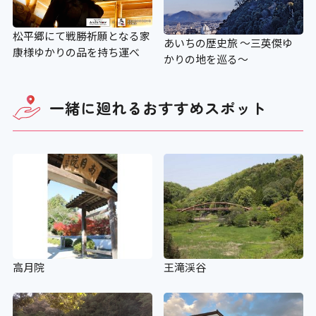
松平郷にて戦勝祈願となる家
あいちの歴史旅 ～三英傑ゆ
康様ゆかりの品を持ち運べ
かりの地を巡る～
一緒に廻れる
おすすめスポット
高月院
王滝渓谷