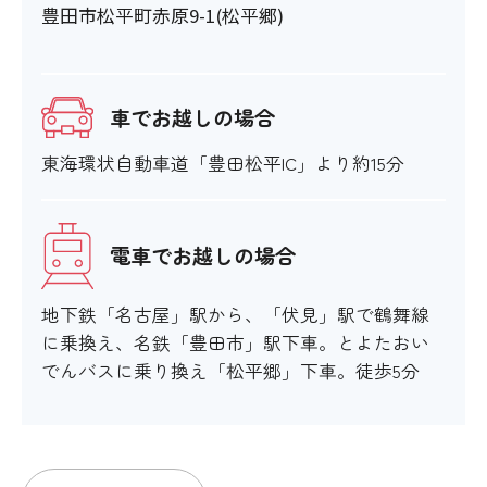
施設内部の段差
豊田市松平町赤原9-1(松平郷)
〇
車でお越しの場合
東海環状自動車道「豊田松平IC」より約15分
設備
電車でお越しの場合
アイコンの説明
地下鉄「名古屋」駅から、「伏見」駅で鶴舞線
に乗換え、名鉄「豊田市」駅下車。とよたおい
車いすの貸し出し
でんバスに乗り換え「松平郷」下車。徒歩5分
×
ベビーカーの貸し出し