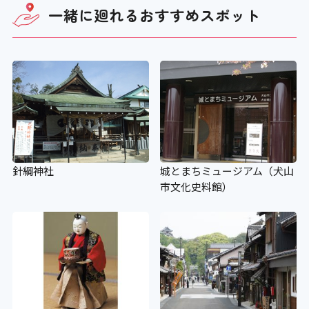
一緒に廻れる
おすすめスポット
×
階段手すり点字シート
×
視覚障がい者誘導用ブロック
針綱神社
城とまちミュージアム（犬山
×
市文化史料館）