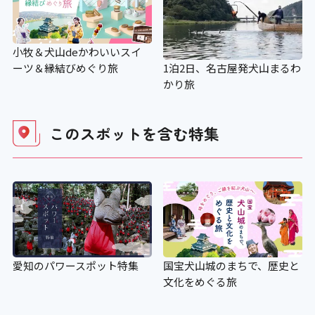
×
小牧＆犬山deかわいいスイ
授乳コーナー
ーツ＆縁結びめぐり旅
1泊2日、名古屋発犬山まるわ
かり旅
×
このスポットを含む
特集
補助犬の入場可
〇
補助犬用のトイレ
×
愛知のパワースポット特集
国宝犬山城のまちで、歴史と
文化をめぐる旅
施設の点字案内