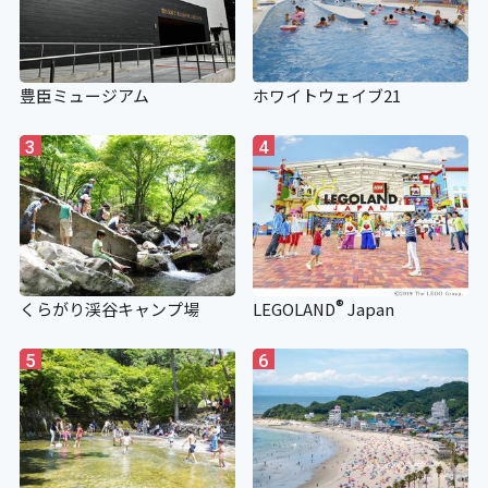
豊臣ミュージアム
ホワイトウェイブ21
3
4
®
くらがり渓谷キャンプ場
LEGOLAND
Japan
5
6