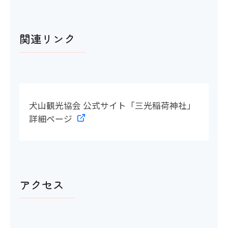
多目的トイレ
関連リンク
×
館内移動について
犬山観光協会 公式サイト「三光稲荷神社」
詳細ページ
アイコンの説明
階段・段差
アクセス
〇
階段の手すり