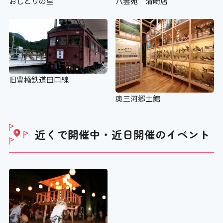
おしどりの里
八雲苑 清崎店
旧豊橋鉄道田口線
奥三河郷土館
近くで開催中・近日開催の
イベント