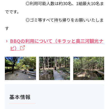
◎利用可能人数は約30名、1組最大10名ま
でです。
◎ゴミ等すべて持ち帰りをお願いいたしま
す
BBQの利用について（キラッと奥三河観光ナ
ビ）
基本情報