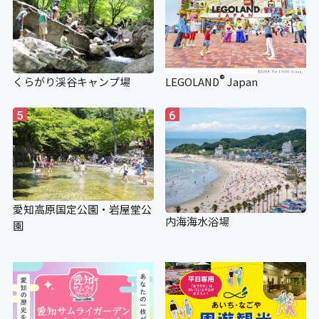
®
くらがり渓谷キャンプ場
LEGOLAND
Japan
5
6
愛知高原国定公園・岩屋堂公
内海海水浴場
園