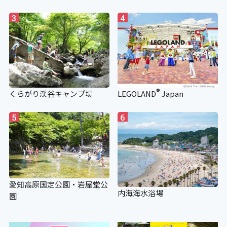
3
4
障がい者対応 別途料金
〇 障がい者大人(高校生以上) 250円
障がい者小人(中学生以下) 100円
※ 障がい者とは、「身体障害者手帳」
®
「療育手帳」「精神障害者保健福祉手
くらがり渓谷キャンプ場
LEGOLAND
Japan
帳」等を提示した、ご本人とその介助
者が対象です
5
6
愛知高原国定公園・岩屋堂公
内海海水浴場
園