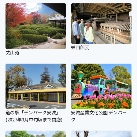
×
スロープ
〇 (プール内)165cm
栄四郎瓦
丈山苑
施設出入り口の段差
×
施設内部の段差
道の駅「デンパーク安城」
安城産業文化公園 デンパー
×
(2027年3月中旬頃まで閉店)
ク