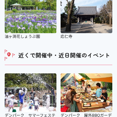
設備
アイコンの説明
油ヶ渕花しょうぶ園
応仁寺
車いすの貸し出し
近くで開催中・近日開催の
イベント
〇
ベビーカーの貸し出し
×
老眼鏡の貸し出し
デンパーク サマーフェステ
デンパーク 屋外BBQガーデ