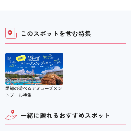
〇 90cm
行先階等の表示
このスポットを含む
特集
〇
エレベーター音声案内
〇
愛知の遊べるアミューズメン
エスカレーター
トプール特集
×
一緒に廻れる
おすすめスポット
エスカレーター音声案内