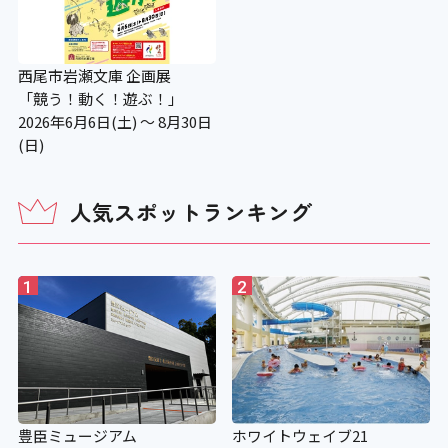
〇 (一部)
階段手すり点字シート
西尾市岩瀬文庫 企画展
「競う！動く！遊ぶ！」
2026年6月6日(土) ～ 8月30日
〇
(日)
視覚障がい者誘導用ブロック
人気スポットランキング
〇
1
2
入場料等
アイコンの説明
豊臣ミュージアム
ホワイトウェイブ21