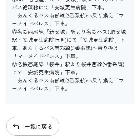
バス循環線にて「安城更生病院」下車。
館内移動について
あんくるバス南部線(3番系統)へ乗り換え「マ
ーメイドパレス」下車。
◎名鉄西尾線「新安城」駅より名鉄バス(JR安城
駅・安城更生病院行き)にて「安城更生病院」下
アイコンの説明
車。あんくるバス南部線(3番系統)へ乗り換え
「マーメイドパレス」下車。
階段・段差
◎名鉄西尾線「桜井」駅より桜井西線(9番系統)
にて「安城更生病院」下車。
〇
あんくるバス南部線(3番系統)へ乗り換え「マ
ーメイドパレス」下車。
階段の手すり
〇
一覧に戻る
エレベーター