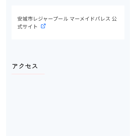
〇
安城市レジャープール マーメイドパレス 公
式サイト
多目的トイレの間口
〇 88cm
アクセス
洋式トイレ
〇
ベビーベッド
×
おむつ替え台