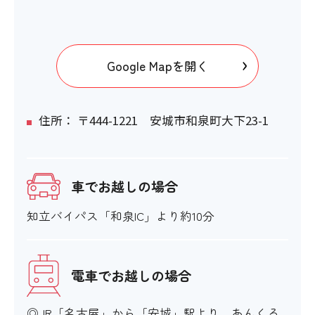
〇
Google Mapを開く
電動車いすの利用
〇
住所： 〒444-1221 安城市和泉町大下23-1
トイレ内配置の触知案内図
車でお越しの場合
×
知立バイパス「和泉IC」より約10分
オストメイト対応
電車でお越しの場合
〇
◎JR「名古屋」から「安城」駅より、あんくる