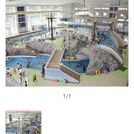
1
/
1