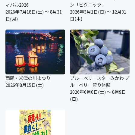
〇
ィバル2026
ン「ピクニック」
2026年7月18日(土) ～ 8月31
2026年3月1日(日) ～ 12月31
日(月)
日(木)
授乳コーナー
〇
補助犬の入場可
〇
西尾・米津の川まつり
ブルーベリースターみかわ ブ
2026年8月15日(土)
ルーベリー狩り体験
補助犬用のトイレ
2026年6月6日(土) ～ 8月9日
(日)
×
施設の点字案内