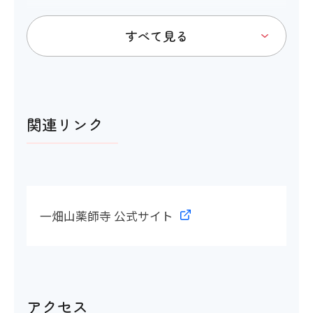
トイレ
関連リンク
アイコンの説明
多目的トイレ
一畑山薬師寺 公式サイト
〇
多目的トイレの間口
アクセス