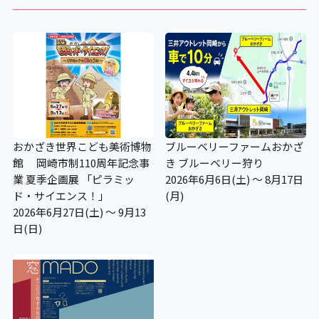
×
施設内部の段差
×
おかざき世界こども美術博物
設備
ブルーベリーファームおかざ
館 岡崎市制110周年記念事
き ブルーベリー狩り
業 夏季企画展 「ピラミッ
2026年6月6日(土) ～ 8月17日
ド・サイエンス！」
(月)
2026年6月27日(土) ～ 9月13
アイコンの説明
日(日)
車いすの貸し出し
〇