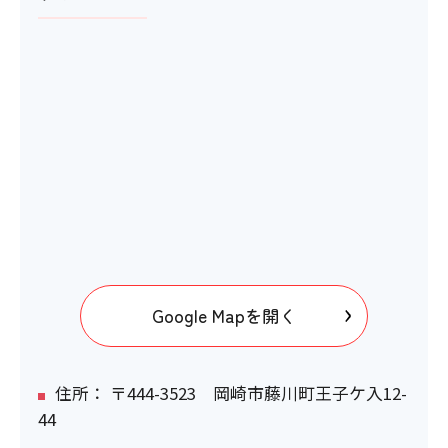
〇 100cm
洋式トイレ
〇
ベビーベッド
〇
おむつ替え台
Google Mapを開く
〇
住所： 〒444-3523 岡崎市藤川町王子ケ入12-
電動車いすの利用
44