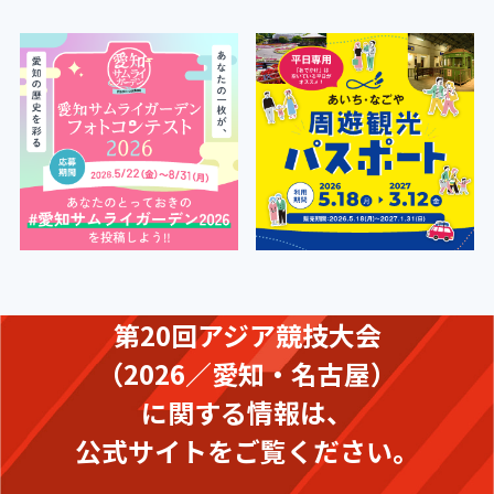
入場料等
アイコンの説明
障がい者対応 別途料金
× 特に無し
第20回アジア競技大会
（2026／愛知・名古屋）
に関する情報は、
公式サイトをご覧ください。