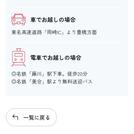
〇
車でお越しの場合
オストメイト対応
東名高速道路「岡崎IC」より豊橋方面
〇
電車でお越しの場合
館内移動について
◎名鉄「藤川」駅下車。徒歩20分
◎名鉄「美合」駅より無料送迎バス
アイコンの説明
一覧に戻る
階段・段差
〇