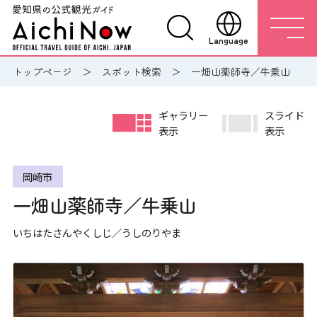
Language
トップページ
スポット検索
一畑山薬師寺／牛乗山
ギャラリー
スライド
表示
表示
岡崎市
一畑山薬師寺／牛乗山
いちはたさんやくしじ／うしのりやま