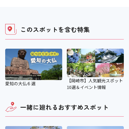
階段の手すり
このスポットを含む
特集
〇
エレベーター
〇
【岡崎市】人気観光スポット
行先階等の表示
愛知の大仏６選
10選＆イベント情報
〇
一緒に廻れる
おすすめスポット
エレベーター音声案内