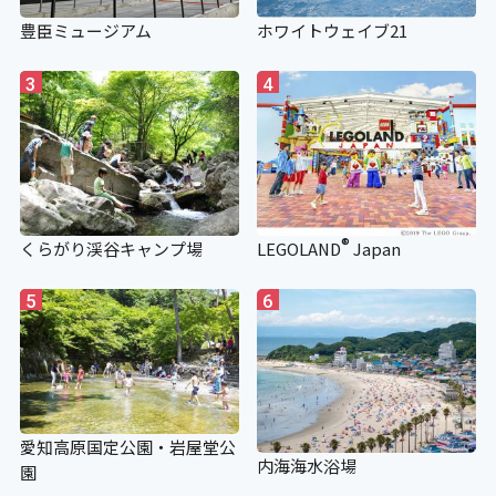
豊臣ミュージアム
ホワイトウェイブ21
補助犬用のトイレ
3
4
〇
施設の点字案内
×
®
くらがり渓谷キャンプ場
LEGOLAND
Japan
階段手すり点字シート
5
6
×
視覚障がい者誘導用ブロック
愛知高原国定公園・岩屋堂公
内海海水浴場
園
×