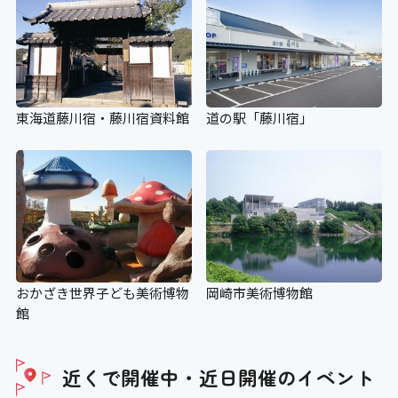
〇
エスカレーター
×
道の駅「藤川宿」
東海道藤川宿・藤川宿資料館
エスカレーター音声案内
×
スロープ
おかざき世界子ども美術博物
岡崎市美術博物館
〇 120cm
館
施設出入り口の段差
近くで開催中・近日開催の
イベント