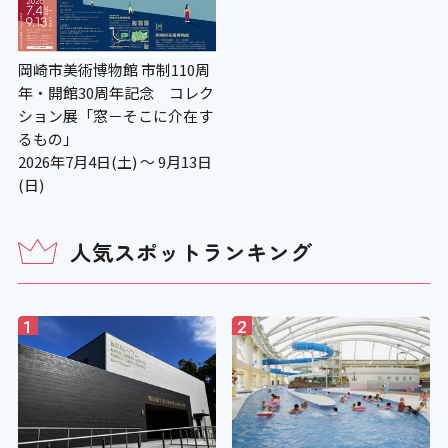
ベビーカーの貸し出し
岡崎市美術博物館 市制110周
年・開館30周年記念 コレク
×
ション展「窓－そこに介在す
るもの」
老眼鏡の貸し出し
2026年7月4日(土) ～ 9月13日
(日)
〇
人気スポットランキング
授乳コーナー
〇
1
2
補助犬の入場可
〇