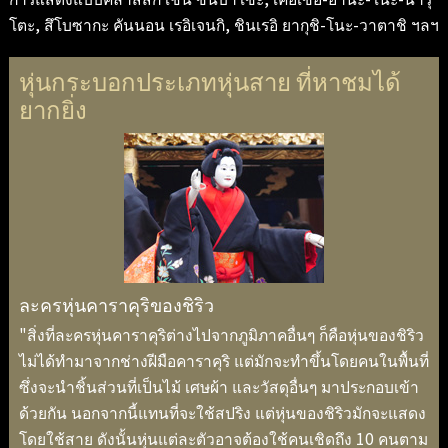
โตะ, สึโบซากะ คันนอน เรอิเจนกิ, ชินเรอิ ยากุชิ-โนะ-วาตาชิ ฯลฯ
หุ่นกระบอกประเภทหุ่นสาย ที่หาชมได้
ยากยิ่ง
ละครหุ่นคาราคุริของชิริว
"สิ่งที่ละครหุ่นคาราคุริต่างไปจากภูมิภาคอื่นๆ ก็คือหุ่นของชิริว
ไม่ได้ทำมาจากช่างฝีมือคาราคุริ แต่มักจะทำขึ้นโดยคนในพื้นที่
ซึ่งจะนำชิ้นส่วนที่เป็นไม้ เศษผ้า และวัสดุอื่นๆ มาประกอบเข้า
ด้วยกัน นอกจากนี้แทนที่จะใช้สปริง แต่หุ่นของชิริวมักจะแสดง
โดยใช้สาย ดังนั้นหุ่นแต่ละตัวอาจต้องใช้คนเชิดถึง 10 คนตาม