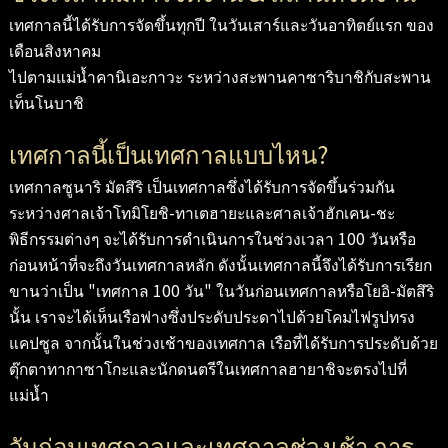
เทศกาลนี้ได้รับการจัดขึ้นทุกปี ในวันเสาร์และวันอาทิตย์แรก ของ
เดือนสิงหาคม
ไปตามแม่น้ำคานิเอะกาวะ ระหว่างสะพานคาซาริบาชิกับสะพาน
เท็นโนบาชิ
เทศกาลนี้เป็นเทศกาลแบบไหน?
เทศกาลซูนาริ มัตสึริ เป็นเทศกาลซึ่งได้รับการจัดขึ้นร่วมกัน
ระหว่างศาลเจ้าโทมิโยชิ-ทาเตฮายะและศาลเจ้าฮักเคน-ชะ
พิธีกรรมต่างๆ จะได้รับการดำเนินการในช่วงเวลา 100 วันหรือ
ก่อนหน้าที่จะถึงวันเทศกาลหลัก ดังนั้นเทศกาลนี้จึงได้รับการเรียก
ขานว่าเป็น "เทศกาล 100 วัน" ในวันก่อนเทศกาลหรือโยอิ-มัตสึริ
นั้น เราจะได้เห็นเรือฟางซึ่งประดับประดาไปด้วยโคมไฟรูปทรง
แคปซูล จากนั้นในช่วงเช้าของเทศกาล เรือที่ได้รับการประดับด้วย
ตุ๊กตาทากาซาโกะและนักดนตรีในเทศกาลฮายาชิจะตรงไปที่
แม่น้ำ
วันก่อนเทศกาลและเทศกาลช่วงเช้า การ