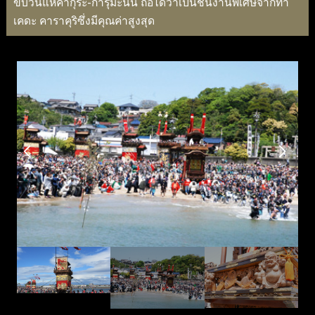
ขบวนแห่คากุระ-การุมะนั้น ถือได้ว่าเป็นชิ้นงานพิเศษจากทา
เคดะ คาราคุริซึ่งมีคุณค่าสูงสุด