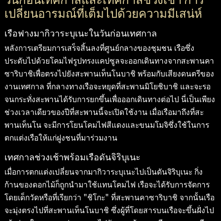
เปลี่ยนอารมณ์ที่เต็มไปด้วยความมีเสน่ห์
เรือฟางมากิวาระบุเนะในวันก่อนเทศกาล
หลังการเตรียมการเสร็จสิ้นลงที่ศูนย์กลางของชุมชน เรือซึ่ง
ประดับไปด้วยโคมไฟรูปทรงแคปซูลจะออกเดินทางจากสะพานคา
ซาริบาชิเพื่อตรงไปยังสะพานเท็นโนบาชิ พร้อมกับเสียงดนตรีของ
งานเทศกาล ที่กลางทางเรือจะหยุดที่สะพานมิโยชิบาชิ และจะรอ
จนกระทั่งสะพานได้รับการยกขึ้นเพื่อออกเดินทางต่อไป นี่เป็นเพียง
ช่วงเวลาเดียวของปีที่สะพานนี้จะเปิดใช้งาน เมื่อเรือมาถึงที่สะ
พานเท็นโน จะมีการโยนโคมไฟสีแดงและขนมโมจิซึ่งใช้ในการ
ตกแต่งเรือให้แก่ฝูงชนที่มาร่วมงาน
เทศกาลช่วงเช้าพร้อมเรือดันจิริบุเนะ
เมื่อการตกแต่งเปลี่ยนจากมากิวาระบุเนะไปเป็นดันจิริบุเนะ กิ่ง
ก้านของดอกไม้ก็ถูกนำมาใช้แทนโคมไฟ เรือจะได้รับการจัดการ
โดยเด็กวัดหรือที่เรียกว่า "ชิโกะ" ที่สะพานคาซาริบาชิ จากนั้นเรือ
จะมุ่งตรงไปที่สะพานเท็นโนบาชิ ซึ่งผู้ที่โดยสารบนเรือจะขึ้นฝั่งไป