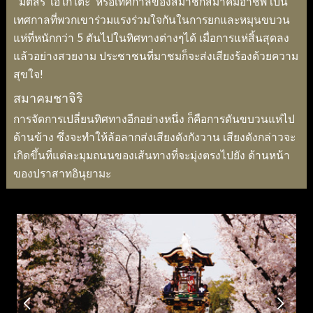
"มัติสึริ โอโกโตะ"หรือเทศกาลของสมาชิกสมาคมอาชีพ เป็น
เทศกาลที่พวกเขาร่วมแรงร่วมใจกันในการยกและหมุนขบวน
แห่ที่หนักกว่า 5 ตันไปในทิศทางต่างๆได้ เมื่อการแห่สิ้นสุดลง
แล้วอย่างสวยงาม ประชาชนที่มาชมก็จะส่งเสียงร้องด้วยความ
สุขใจ!
สมาคมชาจิริ
การจัดการเปลี่ยนทิศทางอีกอย่างหนึ่ง ก็คือการดันขบวนแห่ไป
ด้านข้าง ซึ่งจะทำให้ล้อลากส่งเสียงดังกังวาน เสียงดังกล่าวจะ
เกิดขึ้นที่แต่ละมุมถนนของเส้นทางที่จะมุ่งตรงไปยัง ด้านหน้า
ของปราสาทอินุยามะ