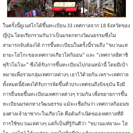
ในครั้งนี้ยูเนสโกได้ขึ้นทะเบียน 33 เทศกาลจาก 18 จังหวัดของ
ญี่ปุ่น โดยเรียกรวมกันว่าเป็นมรดกทางวัฒนธรรมซึ่งไม่
สามารถจับต้องได้ การขึ้นทะเบียนในครั้งนี้รวมถึง "ขบวนแห่
ยามะโฮโกะของเทศกาลเกียวโตกิออน" และ "เทศกาลฮิตาชิ
ฟุริวโมโนะ" ซึ่งได้รับการขึ้นทะเบียนไปก่อนหน้านี้ โดยมีเป้า
หมายเพื่อรวมกลุ่มเทศกาลต่างๆ เอาไว้ด้วยกัน เพราะเทศกาล
ทั้งหมดนี้ยังคงได้รับการจัดขึ้นทั่วประเทศจนถึงปัจจุบัน จึงมี
การยื่นขอขึ้นทะเบียนเทศกาลต่างๆ รวมกัน เพื่อขยายการขึ้น
ทะเบียนมรดกทางวัฒนธรรม แม้จะเชื่อกันว่า เทศกาลกิออนข
องศาลเจ้ายาซากะในเกียวโต คือต้นกำเนิดของเทศกาลที่มี
การใช้ขบวนแห่ต่างๆ แต่ก็เป็นที่รู้กันดีว่า "ขบวนแห่ยามะ โฮ