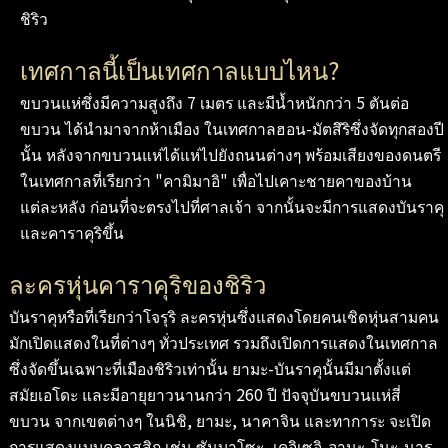
ชิริว
เทศกาลนี้เป็นเทศกาลแบบไหน?
ขบวนแห่ซึ่งมีความสูงถึง 7 เมตร และมีน้ำหนักกว่า 5 ตันต่อ
ขบวน ได้นำมาจากห้าเมือง ในเทศกาลฮอน-มัตสึริซึ่งจัดทุกสองปี
นั้น หลังจากขบวนแห่ได้แห่ไปยังถนนต่างๆ พร้อมเสียงของดนตรี
ในเทศกาลที่เรียกว่า "คามิมาอิ" เพื่อไปเคาะชายคาของบ้าน
แต่ละหลัง ก่อนที่จะตรงไปที่ศาลเจ้า จากนั้นจะมีการแสดงบันราคุ
และคาราคุริขึ้น
ละครหุ่นคาราคุริของชิริว
บันราคุหรือที่เรียกว่าโจรุริ ละครหุ่นซึ่งแสดงโดยคนเชิดหุ่นสามคน
มักเปิดแสดงในที่ต่างๆ ทั่วประเทศ รวมถึงเปิดการแสดงในเทศกาล
ซึ่งจัดขึ้นเฉพาะที่เมืองชิริวเท่านั้น ยามะ-บันราคุนั้นมีมาตั้งแต่
สมัยเอโดะ และมีอายุยาวนานกว่า 260 ปี ปัจจุบันขบวนแห่สี่
ขบวน จากเขตต่างๆ ในนิชิ, ยามะ, นาคาจิน และทาการะ จะเปิด
การแสดงแบบคลาสสิก เช่น ซันบาโซะ, เคอิเซอิ-อานะ-โนะ-นารุ