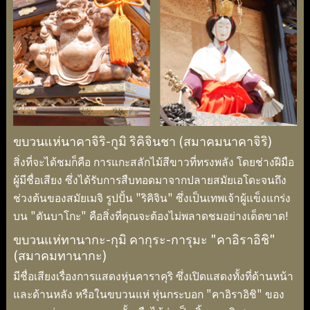
ขบวนแห่นาคาจิริ-กูมิ ริคิจินชา (สมาคมนาคาจิริ)
สิ่งที่จะได้ชมก็คือ การแกะสลักไม้สีขาวที่ทรงพลัง โดยช่างฝีมือ
ผู้มีชื่อเสียง ซึ่งได้รับการสืบทอดมาจากปลายสมัยเอโดะจนถึง
ช่วงต้นของสมัยเมจิ รูปปั้น "ริคิจิน" ซึ่งเป็นเทพเจ้าผู้แข็งแกร่ง
บน "ดันบาโกะ" คือสิ่งที่คุณจะต้องไม่พลาดชมอย่างเด็ดขาด!
ขบวนแห่ทานากะ-กุมิ คากุระ-การุมะ "คาอิราอิชิ"
(สมาคมทานากะ)
มีชื่อเสียงเรื่องการแสดงหุ่นคาราคุริ ซึ่งเปิดแสดงทั้งที่ด้านหน้า
และด้านหลัง หรือในขบวนแห่ หุ่นกระบอก "คาอิราอิชิ" ของ