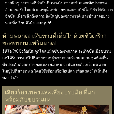
จากคิวชู ระหว่างที่กำลังเดินทางไปทางตะวันออกเพื่อประกาศ
อำนาจอธิปไตย ด้วยเหตุนี้ เทศกาลคาเมะซากิ ชิโอฮิ จึงได้รับการ
จัดขึ้น เพื่อระลึกถึงความยิ่งใหญ่ของจักรพรรดิ และอำนาจอย่าง
หากที่เปรียบมิได้ของมนุษย์!
ห้ามพลาด! เส้นทางที่เต็มไปด้วยชีวิตชีวา
ของขบวนแห่ริมหาด!
ฮิคิโอโรชิซึ่งถือเป็นจุดไคลแม็กซ์ของเทศกาล จะเกิดขึ้นเมื่อขบวน
แห่ได้รับการแห่ไปที่ชายหาด: ผู้ชายหลายร้อยคนสวมชุดท้องถิ่น
ซึ่งประดับด้วยตราของแต่ละสมาคม จะดันและดึงเกวียนขนาด
ใหญ่ไปที่ชายทะเล โดยใช้เชือกหรือมือเปล่า เพื่อแสดงให้เห็นถึง
พละกำลัง
เสียงร้องเพลงและเสียงปรบมือ ที่มา
พร้อมกับขบวนแห่