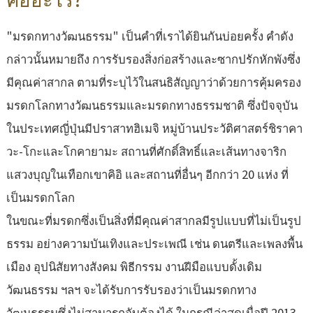
"มรดกทางวัฒนธรรม" เป็นคำที่เราได้ยินกันบ่อยครั้ง คำดัง
กล่าวนั้นหมายถึง การรับรองสิ่งก่อสร้างและซากปรักหักพังซึ่ง
มีคุณค่าสากล ตามที่ระบุไว้ในสนธิสัญญาว่าด้วยการคุ้มครอง
มรดกโลกทางวัฒนธรรมและมรดกทางธรรมชาติ ซึ่งปัจจุบัน
ในประเทศญี่ปุ่นมีปราสาทฮิเมจิ หมู่บ้านประวัติศาสตร์ชิราคา
วะ-โกะและโกคายามะ สถานที่ศักดิ์สิทธิ์และเส้นทางจาริก
แสวงบุญในเทือกเขาคิอิ และสถานที่อื่นๆ อีกกว่า 20 แห่ง ที่
เป็นมรดกโลก
ในขณะที่มรดกซึ่งเป็นสิ่งที่มีคุณค่าสากลมีรูปแบบที่ไม่เป็นรูป
ธรรม อย่างความบันเทิงและประเพณี เช่น ดนตรีและเพลงพื้น
เมือง อุปนิสัยทางสังคม พิธีกรรม งานฝีมือแบบดั้งเดิม
วัฒนธรรม ฯลฯ จะได้รับการรับรองว่าเป็นมรดกทาง
วัฒนธรรมซึ่งไม่สามารถจับต้องได้ ในกรณีล่าสุดเมื่อปี 2013