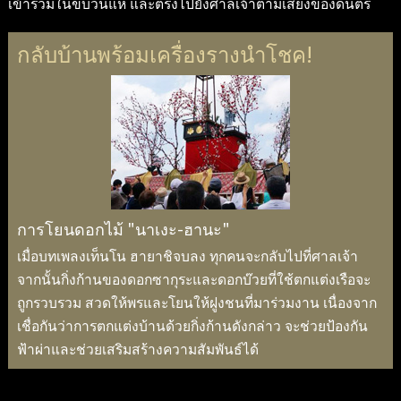
เข้าร่วมในขบวนแห่ และตรงไปยังศาลเจ้าตามเสียงของดนตรี
กลับบ้านพร้อมเครื่องรางนำโชค!
การโยนดอกไม้ "นาเงะ-ฮานะ"
เมื่อบทเพลงเท็นโน ฮายาชิจบลง ทุกคนจะกลับไปที่ศาลเจ้า
จากนั้นกิ่งก้านของดอกซากุระและดอกบ๊วยที่ใช้ตกแต่งเรือจะ
ถูกรวบรวม สวดให้พรและโยนให้ฝูงชนที่มาร่วมงาน เนื่องจาก
เชื่อกันว่าการตกแต่งบ้านด้วยกิ่งก้านดังกล่าว จะช่วยป้องกัน
ฟ้าผ่าและช่วยเสริมสร้างความสัมพันธ์ได้