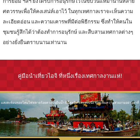
การย้อม ฯลฯ ยังได้รับการอนุรักษ์ไว้ในขบวนแห่มานานหลาย
ศตวรรษเพื่อให้คงเสน่ห์เอาไว้ ในทุกเทศกาลเราจะเห็นความ
ละเอียดอ่อน และความเคารพที่มีต่อพิธีกรรม ซึ่งทำให้คนใน
ชุมชนรู้สึกได้ว่าต้องทำการอนุรักษ์ และสืบสานเทศกาลต่างๆ
อย่างยั่งยืนตราบนานเท่านาน
คู่มือนำเที่ยวไอจิ ที่หนึ่งเรื่องเทศกาลงานแห่!
แสงสะท้อนของโคมไฟหลายร้อยดวงบนผืนน้ำ ที่มืดสนิท และสงบนิ่ง ช่วยเพิ่มความสวยงามอย่างหาที่
เปรียบมิได้