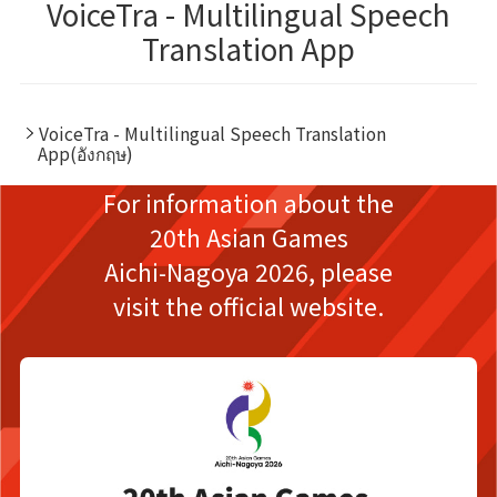
VoiceTra - Multilingual Speech
Translation App
VoiceTra - Multilingual Speech Translation
App(อังกฤษ)
For information about the
20th Asian Games
Aichi-Nagoya 2026,
please
visit the official website.