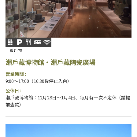
瀨戶市
瀨戶藏博物館・瀨戶藏陶瓷廣場
營業時間 :
9:00～17:00（16:30後停止入內）
公休日 :
瀨戶藏博物館：12月28日～1月4日、每月有一次不定休（請提
前查詢）