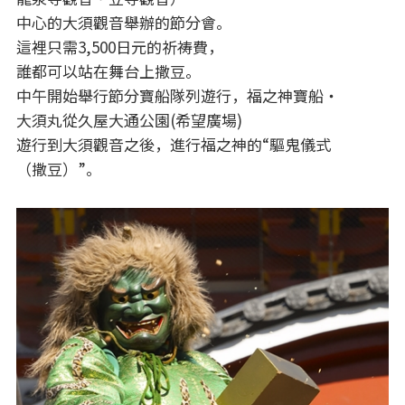
中心的大須觀音舉辦的節分會。
這裡只需3,500日元的祈祷費，
誰都可以站在舞台上撒豆。
中午開始舉行節分寶船隊列遊行，福之神寶船・
大須丸從久屋大通公園(希望廣場)
遊行到大須觀音之後，進行福之神的“驅鬼儀式
（撒豆）”。