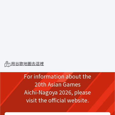
用谷歌地圖去這裡
For information about the
20th Asian Games
Aichi-Nagoya 2026,
please
visit the official website.