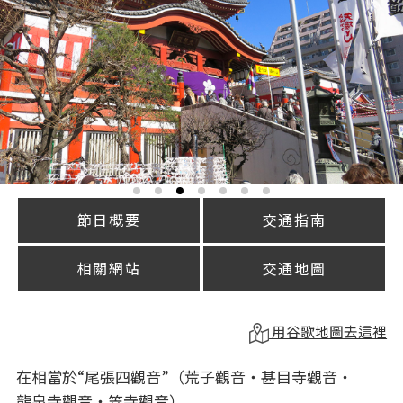
節日概要
交通指南
相關網站
交通地圖
用谷歌地圖去這裡
在相當於“尾張四觀音”（荒子觀音・甚目寺觀音・
龍泉寺觀音・笠寺觀音）