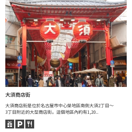
大須商店街
龜
大須商店街是位於名古屋市中心榮地區南側大須2丁目～
萬
3丁目附近的大型商店街。這個地區內約有1,20...
是
從