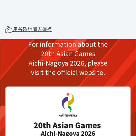
用谷歌地圖去這裡
For information about the
20th Asian Games
Aichi-Nagoya 2026,
please
visit the official website.