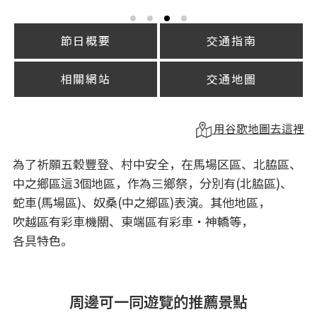
節日概要
交通指南
相關網站
交通地圖
用谷歌地圖去這裡
為了祈願五穀豐登、村中安全，在馬場区區、北脇區、
中之鄉區這3個地區，作為三鄉祭，分別有(北脇區)、
蛇車(馬場區)、奴桑(中之鄉區)表演。其他地區，
吹越區有彩車機關、東端區有彩車・神轎等，
各具特色。
周邊可一同遊覽的推薦景點