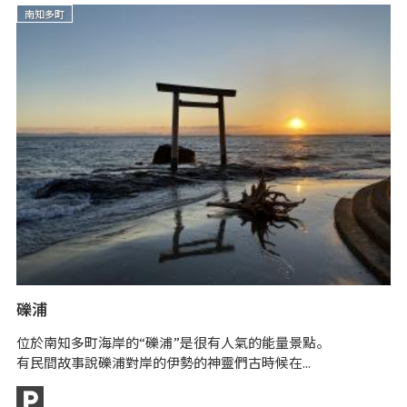
南知多町
礫浦
内
位於南知多町海岸的“礫浦”是很有人氣的能量景點。
位
有民間故事說礫浦對岸的伊勢的神靈們古時候在...
鈴
除