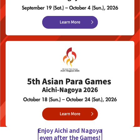
Enjoy Aichi and Nagoya
even after the Games!