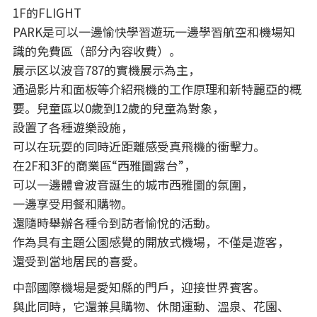
1F的FLIGHT
PARK是可以一邊愉快學習遊玩一邊學習航空和機場知
識的免費區（部分內容收費）。
展示区以波音787的實機展示為主，
通過影片和面板等介紹飛機的工作原理和新特麗亞的概
要。兒童區以0歲到12歲的兒童為對象，
設置了各種遊樂設施，
可以在玩耍的同時近距離感受真飛機的衝擊力。
在2F和3F的商業區“西雅圖露台”，
可以一邊體會波音誕生的城市西雅圖的氛圍，
一邊享受用餐和購物。
還隨時舉辦各種令到訪者愉悅的活動。
作為具有主題公園感覺的開放式機場，不僅是遊客，
還受到當地居民的喜愛。
中部國際機場是愛知縣的門戶，迎接世界賓客。
與此同時，它還兼具購物、休閒運動、溫泉、花園、