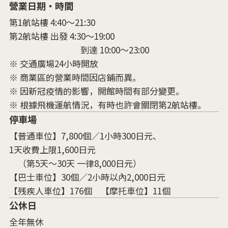
營業日期・時間
第1航站樓 4:40～21:30
第2航站樓 出發 4:30～19:00
到達 10:00～23:00
※ 交通廣場24小時開放
※ 商業區的營業時間因店鋪而異。
※ 因新冠疫情的影響，開館時間有部分變更。
※ 根據飛機運航情況，有時也許會關閉第2航站樓。
停車場
【普通車位】7,800個／1小時300日元、
1天收費上限1,600日元
（第5天～30天 一律8,000日元）
【巴士車位】30個／2小時以內2,000日元
【残疾人車位】176個 【摩托車位】11個
公休日
全年無休