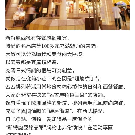
新特麗亞擁有從餐廳到雜貨、
時尚的名品店等100多家充滿魅力的店鋪。
大致可以分為購物和美食兩大區域。
以兩旁都是瓦屋頂相連、
充滿日式情調的宿場町為創意，
就像走在從前小巷中的空間是“燈籠横丁”。
密密排列著活用當地食材精心製作的日料和西餐餐廳、
大家都非常喜歡的“名古屋特色美食”的店鋪。
還有重現了歐洲風格的街道，排列著現代風時尚店鋪，
充滿了異國情調的“磚房街道”。在西式糕點、
日式糕點、酒類、愛知禮品一應俱全的
“新特麗亞銘品館”購物也非常愉快！在活動專區