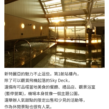
新特麗亞的魅力不止這些。第1航站樓內，
除了可以觀賞飛機起落的Sky Deck，
還備有可品嚐當地美食的餐廳、禮品店、觀景浴室
(暫停營業)，機場本身就像一個主題公園。
還舉辦人氣甜點的限定出售和少見的活動等，
作為休閒景點也很有人氣。