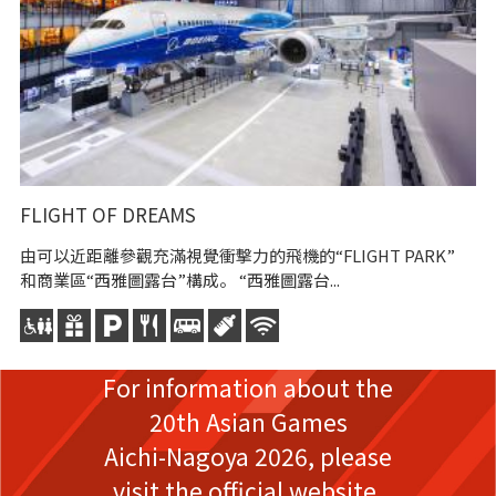
FLIGHT OF DREAMS
愛
由可以近距離參觀充滿視覺衝擊力的飛機的“FLIGHT PARK”
“
和商業區“西雅圖露台”構成。 “西雅圖露台...
世
For information about the
20th Asian Games
Aichi-Nagoya 2026,
please
visit the official website.