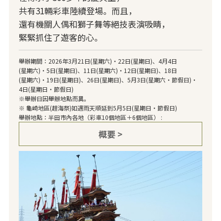
共有31輛彩車陸續登場。而且，
還有機關人偶和獅子舞等絕技表演吸睛，
緊緊抓住了遊客的心。
舉辦期間：2026年3月21日(星期六)・22日(星期日)、4月4日
(星期六)・5日(星期日)、11日(星期六)・12日(星期日)、18日
(星期六)・19日(星期日)、26日(星期日)、5月3日(星期六・節假日)・
4日(星期日・節假日)
※舉辦日因舉辦地點而異。
※ 龜崎地區(趕海祭)如遇雨天順延到5月5日(星期日・節假日)
舉辦地點：半田市內各地（彩車10個地區＋6個地區） :
概要 >