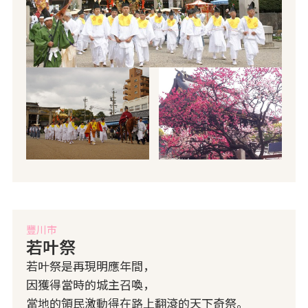
豐川市
若叶祭
若叶祭是再現明應年間，
因獲得當時的城主召喚，
當地的領民激動得在路上翻滾的天下奇祭。