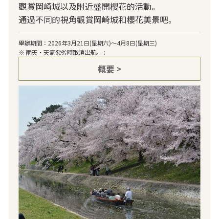
觀賞岡崎城以及附近盛開櫻花的活動。
通過不同的視角觀賞岡崎城和櫻花美景吧。
舉辦期間：2026年3月21日(星期六)～4月8日(星期三)
※ 雨天・天氣惡劣時取消出航。 :
概要 >