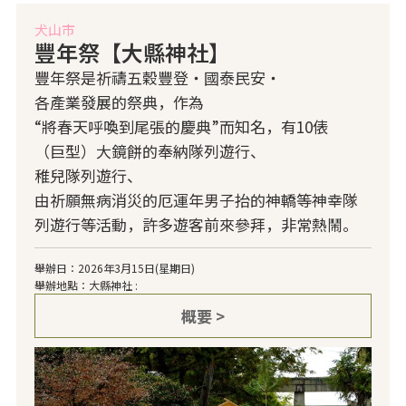
犬山市
豐年祭【大縣神社】
豐年祭是祈禱五穀豐登・國泰民安・
各產業發展的祭典，作為
“將春天呼喚到尾張的慶典”而知名，有10俵
（巨型）大鏡餅的奉納隊列遊行、
稚兒隊列遊行、
由祈願無病消災的厄運年男子抬的神轎等神幸隊
列遊行等活動，許多遊客前來參拜，非常熱鬧。
舉辦日：2026年3月15日(星期日)
舉辦地點：大縣神社 :
概要 >