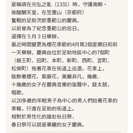
是稱頌在元弘之亂（1331）時，守護南朝・
後醍醐天皇，在笠置山（京都府）
奮戰的足助次郎重範公的慶典。
以前曾為了紀念重範公的忌日，
選擇在５月３日舉辦，
最近時間變更為櫻花季節的4月第2個星期日和前
一天舉辦。慶典由位於足助地區中心的7個町
（親王町、田町、本町、新町、西町、宮町、
松榮町）拖著花車在街道上巡遊。花車上，
裝飾著櫻花、紫藤花，美麗非凡，幾歲、
十幾歲的女子在慶典音樂的笛聲中，敲太鼓，
唱歌。
以20多歲的年輕男子為中心的男人們抬著花車的
車轅，行進在足助的街道上。
相對於男性化的雄壯秋日祭，
春日祭可以說是華麗的女子慶典。