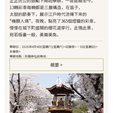
正正虎公的鼓勵下開始舉辦，一直延續至今。
13輛彩車每輛都是三層構造，在笛子、
太鼓的節奏下，展示江戶時代流傳下來的
“機關人偶”。夜晚，點亮了365個燈籠的彩車，
慢慢在城下町盛開的櫻花道穿行。此情此景，
宛若版畫一般，美崙美奐。
舉辦日：2026年4月4日(星期六)(星期六)<試樂祭>・5日(星期日)<
本樂祭>
舉辦地點：針鋼神社前等地 :
概要 >