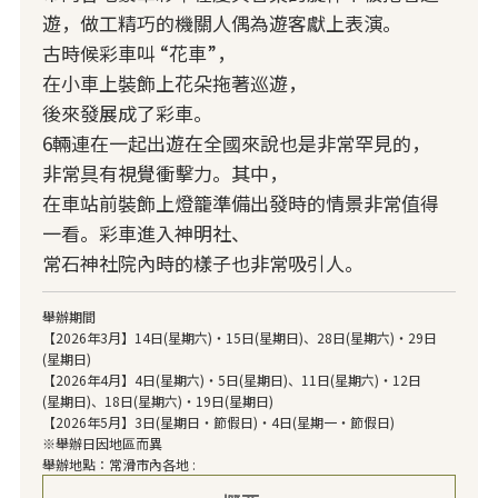
遊，做工精巧的機關人偶為遊客獻上表演。
古時候彩車叫 “花車”，
在小車上裝飾上花朵拖著巡遊，
後來發展成了彩車。
6輛連在一起出遊在全國來說也是非常罕見的，
非常具有視覺衝擊力。其中，
在車站前裝飾上燈籠準備出發時的情景非常值得
一看。彩車進入神明社、
常石神社院內時的樣子也非常吸引人。
舉辦期間
【2026年3月】14日(星期六)・15日(星期日)、28日(星期六)・29日
(星期日)
【2026年4月】4日(星期六)・5日(星期日)、11日(星期六)・12日
(星期日)、18日(星期六)・19日(星期日)
【2026年5月】3日(星期日・節假日)・4日(星期一・節假日)
※舉辦日因地區而異
舉辦地點：常滑市內各地 :