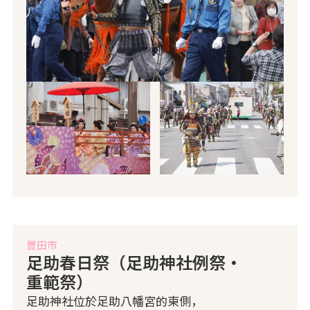
豐田市
足助春日祭（足助神社例祭・
重範祭）
足助神社位於足助八幡宮的東側，