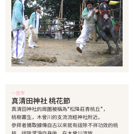
一宮市
真清田神社 桃花節
真清田神社的周圍被稱為“松降莊青桃丘”，
桃樹叢生，木曾川的支流流經神社附近。
參拜者摘取據傳自古以來就有祓除不祥功效的桃
枝，祓除潔淨自身後，在木曾川流放，