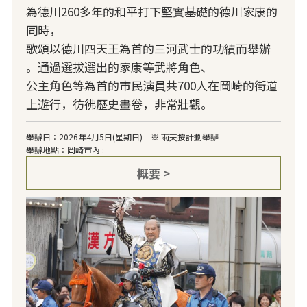
為德川260多年的和平打下堅實基礎的德川家康的
同時，
歌頌以德川四天王為首的三河武士的功績而舉辦
。通過選拔選出的家康等武將角色、
公主角色等為首的市民演員共700人在岡崎的街道
上遊行，彷彿歷史畫卷，非常壯觀。
舉辦日：2026年4月5日(星期日) ※ 雨天按計劃舉辦
舉辦地點：岡崎市內 :
概要 >