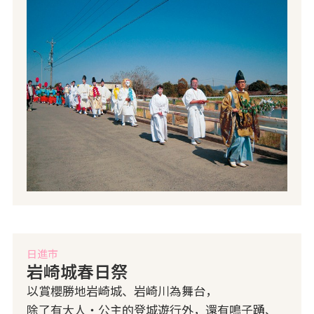
日進市
岩崎城春日祭
以賞櫻勝地岩崎城、岩崎川為舞台，
除了有大人・公主的登城遊行外，還有鳴子踴、