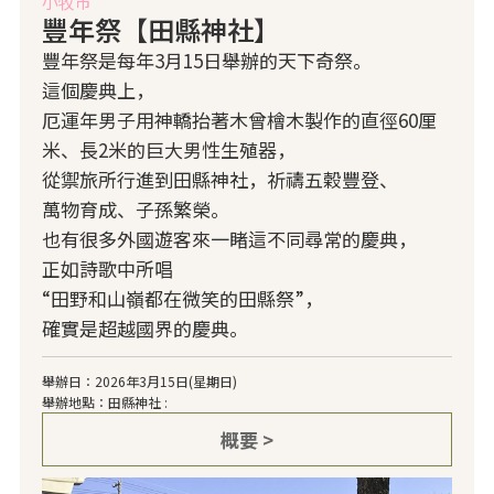
小牧市
豐年祭【田縣神社】
豐年祭是每年3月15日舉辦的天下奇祭。
這個慶典上，
厄運年男子用神轎抬著木曾檜木製作的直徑60厘
米、長2米的巨大男性生殖器，
從禦旅所行進到田縣神社，祈禱五穀豐登、
萬物育成、子孫繁榮。
也有很多外國遊客來一睹這不同尋常的慶典，
正如詩歌中所唱
“田野和山嶺都在微笑的田縣祭”，
確實是超越國界的慶典。
舉辦日：2026年3月15日(星期日)
舉辦地點：田縣神社 :
概要 >