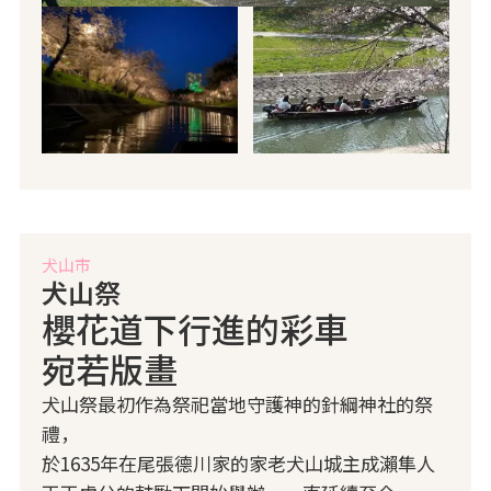
犬山市
犬山祭
櫻花道下行進的彩車
宛若版畫
犬山祭最初作為祭祀當地守護神的針綱神社的祭
禮，
於1635年在尾張德川家的家老犬山城主成瀨隼人