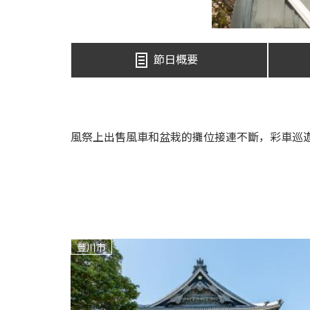
節日概要
風祭上出售風車和盆栽的攤位接連不斷，彩車巡
豐川市