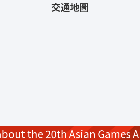
交通地圖
about the
20th Asian Games
A