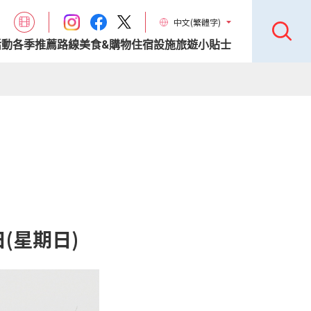
中文(繁體字)
活動
各季推薦路線
美食&購物
住宿設施
旅遊小貼士
日(星期日)