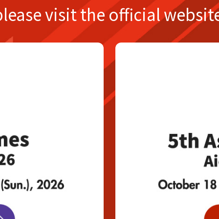
please
visit the official websit