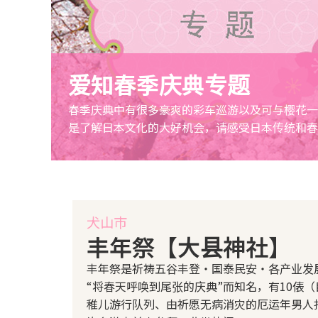
爱知春季庆典专题
春季庆典中有很多豪爽的彩车巡游以及可与樱花一
是了解日本文化的大好机会，请感受日本传统和春
犬山市
丰年祭【大县神社】
丰年祭是祈祷五谷丰登・国泰民安・各产业发
“将春天呼唤到尾张的庆典”而知名，有10俵
稚儿游行队列、由祈愿无病消灾的厄运年男人