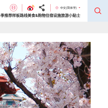
中文(简体字)
各季推荐样板路线
美食&购物
住宿设施
旅游小贴士