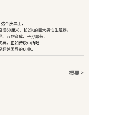
】
。这个庆典上，
径60厘米、长2米的巨大男性生殖器，
登、万物育成、子孙繁荣。
庆典，正如诗歌中所唱
是超越国界的庆典。
概要 >