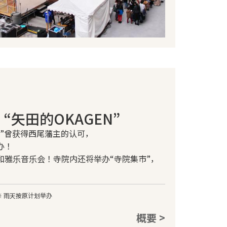
“矢田的OKAGEN”
N”曾获得西尾藩主的认可，
办！
和雅乐音乐会！寺院内还将举办“寺院集市”，
 ※ 雨天按原计划举办
概要 >