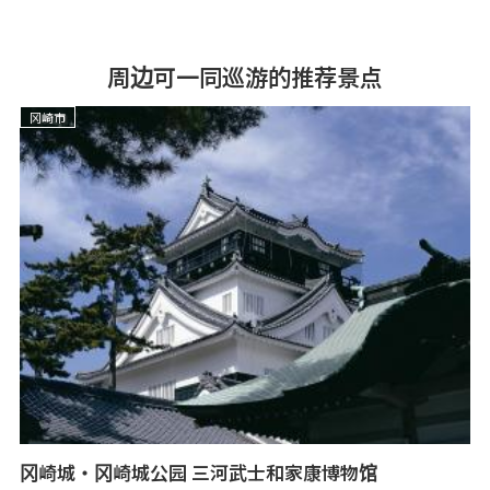
周边可一同巡游的推荐景点
冈崎市
冈崎城・冈崎城公园 三河武士和家康博物馆
龙