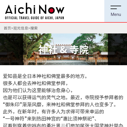
首页
观光信息
搜索
神社 & 寺院
爱知县是全日本神社和佛堂最多的地方。
很多人都会去神社和佛堂参拜，
因为他们认为这里能够治愈身心，
也是可以获得运气的灵气之地。最近，寺院授予参拜者的
“御朱印”渐渐风靡，来神社和佛堂参拜的人也变多了。
此外，在新年时，有许多人为求得可带来幸运的
“一号神符”来到热田神宫的“惠比须神祭祀”、
可看到穿着兜裆布的勇壮男儿们参加尾张大国灵神社举办