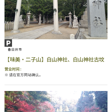
春日井市
【味美・二子山】白山神社、白山神社古坟
营业时间 :
※ 请在官方网站确认。