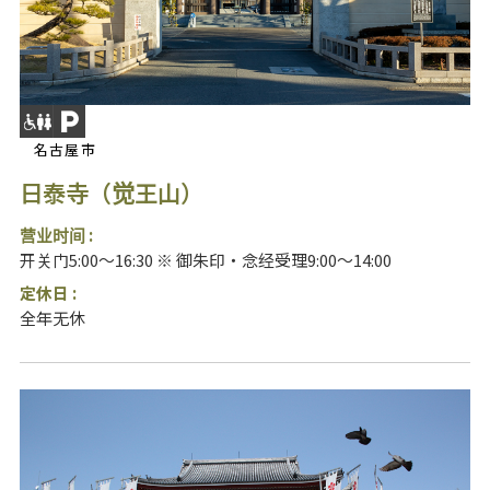
名古屋市
日泰寺（觉王山）
营业时间 :
开关门5:00～16:30 ※ 御朱印・念经受理9:00～14:00
定休日 :
全年无休