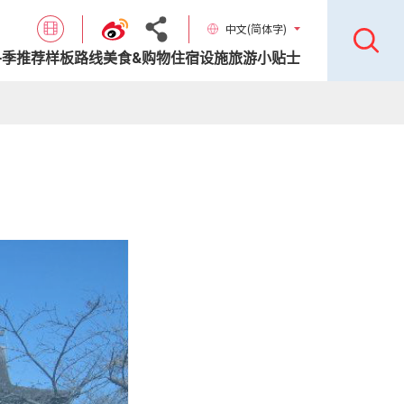
中文(简体字)
各季推荐样板路线
美食&购物
住宿设施
旅游小贴士