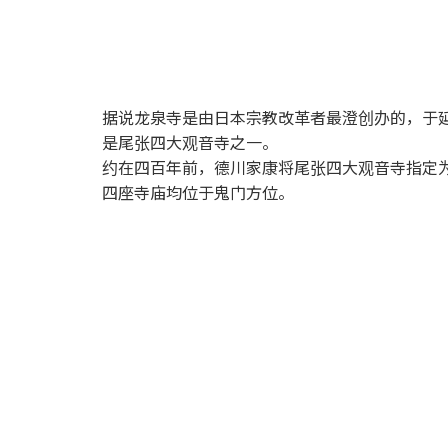
据说龙泉寺是由日本宗教改革者最澄创办的，于延历
是尾张四大观音寺之一。
约在四百年前，德川家康将尾张四大观音寺指定
四座寺庙均位于鬼门方位。