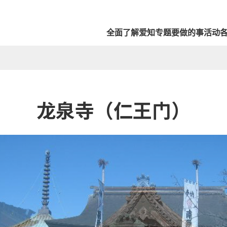
全面了解爱知
专题
要做的事
活动
龙泉寺（仁王门）