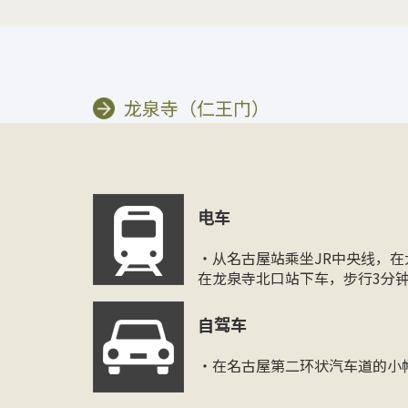
龙泉寺（仁王门）
电车
・从名古屋站乘坐JR中央线，在大
在龙泉寺北口站下车，步行3分
自驾车
・在名古屋第二环状汽车道的小幡