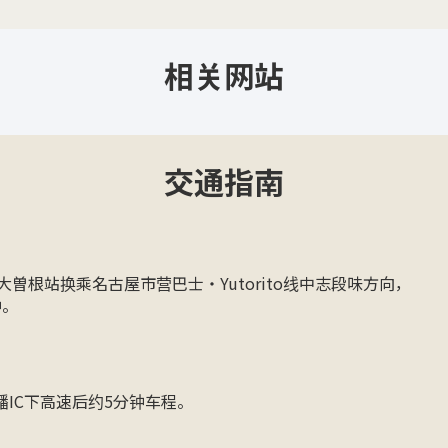
相关网站
交通指南
曽根站换乘名古屋市营巴士・Yutorito线中志段味方向，
钟。
IC下高速后约5分钟车程。