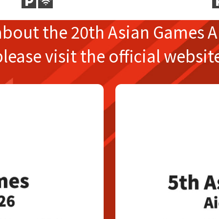
about the
20th Asian Games
A
please
visit the official websit