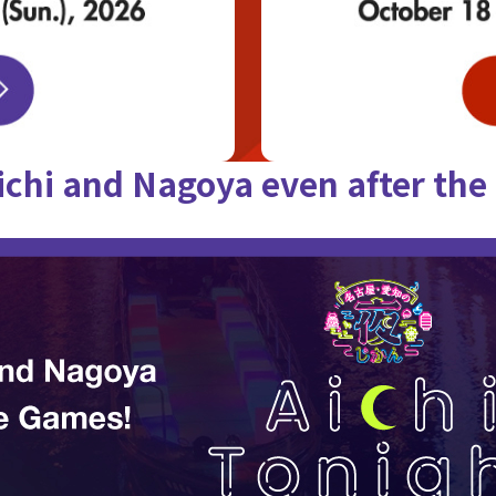
ichi and Nagoya
even after th