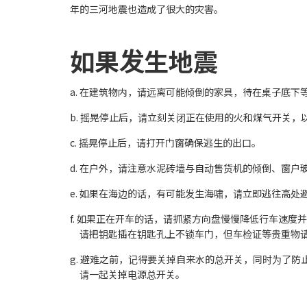
年的三河地震也造成了很大的灾害。
如果发生地震
a. 在建筑物内，请远离可能倾倒的家具，待在桌子底
b. 摇晃停止后，请立刻关闭正在使用的火和煤气开关，
c. 摇晃停止后，请打开门窗确保逃生的出口。
d. 在户外，请注意水泥砖墙与自动售货机的倾倒、窗户
e. 如果在海边的话，有可能发生海啸，请立即逃往高处
f. 如果正在开车的话，请抓紧方向盘慢慢降低行车速
请把钥匙插在钥匙孔上不锁车门，但车检证等贵重物
g. 避难之前，记得要关掉自来水的总开关，同时为了
请一起关掉电源总开关。