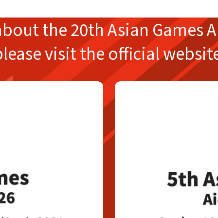
about the
20th Asian Games
A
please
visit the official websit