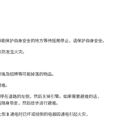
下等能保护自身安全的地方等待摇晃停止，请保护自身安全。
以防发生火灾。
玻璃及招牌等可能掉落的物品。
避难。
度并停在道路的左侧，然后关掉引擎。如果需要避难的话，
请随身带走，然后徒步进行避难。
防止恢复通电时已坏或倾倒的电器因通电引起火灾，