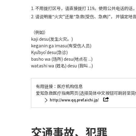
1. 不用拨打区号，请直接拨打 119。使用公共电话的
2. 请说明是“火灾”还是“急救(受伤、急病)”， 并镇定
（例如）
kaji desu(发生火灾。)
keganin ga imasu(有受伤人员)
Kyūbyō desu(急诊)
basho wa (场所) desu(地点在 ...)
watashi wa (姓名) desu (我叫 ...)
有用链接：医疗机构信息
爱知急救医疗指南网页(选择简体中文按钮可跳转至简
http://www.qq.pref.aichi.jp/
交通事故、犯罪