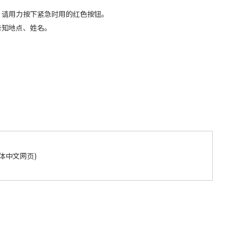
话，请用力按下紧急时用的红色按钮。
地告知地点、姓名。
体中文网页)