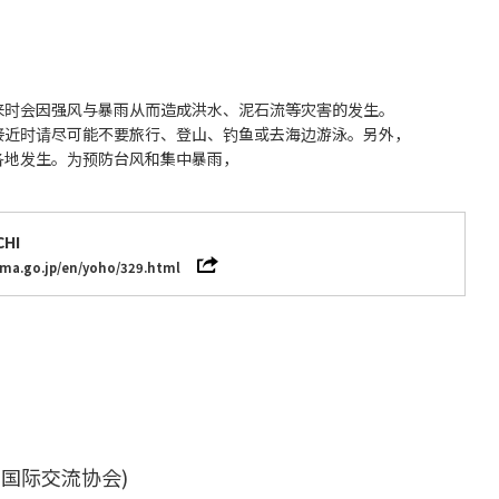
来时会因强风与暴雨从而造成洪水、泥石流等灾害的发生。
接近时请尽可能不要旅行、登山、钓鱼或去海边游泳。另外，
各地发生。为预防台风和集中暴雨，
CHI
jma.go.jp/en/yoho/329.html
国际交流协会)