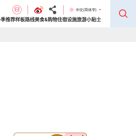
中文(简体字)
各季推荐样板路线
美食&购物
住宿设施
旅游小贴士