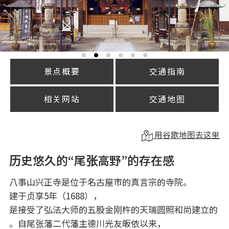
景点概要
交通指南
相关网站
交通地图
用谷歌地图去这里
历史悠久的“尾张高野”的存在感
八事山兴正寺是位于名古屋市的真言宗的寺院。
建于贞享5年（1688），
是接受了弘法大师的五股金刚杵的天瑞圆照和尚建立的
。自尾张藩二代藩主德川光友皈依以来，