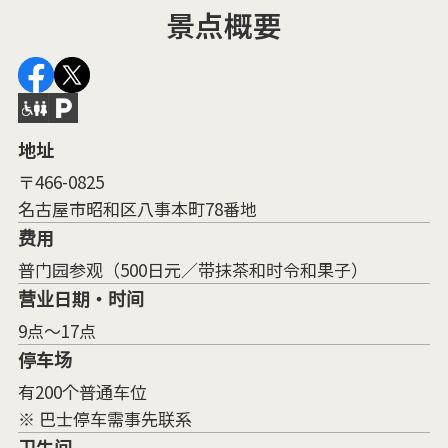
景点概要
地址
〒466-0825
名古屋市昭和区八事本町78番地
费用
普门园参观（500日元／带抹茶和时令和果子）
营业日期・时间
9点～17点
停车场
有200个普通车位
※ 巴士停车需事先联系
卫生间