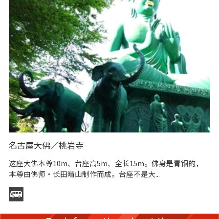
名古屋大佛／桃岩寺
名
这座大佛本尊10m、台座高5m、全长15m。佛身是青铜的，
1
本尊由佛师・长田晴山制作而成。台座不是大...
植