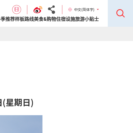
中文(简体字)
各季推荐样板路线
美食&购物
住宿设施
旅游小贴士
日(星期日)