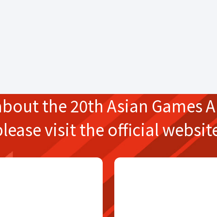
about the
20th Asian Games
A
please
visit the official websit