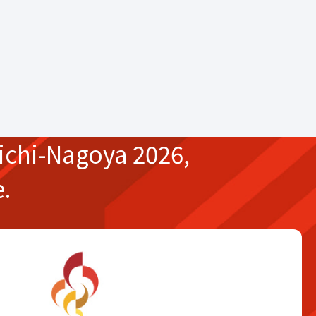
ichi-Nagoya 2026,
e.