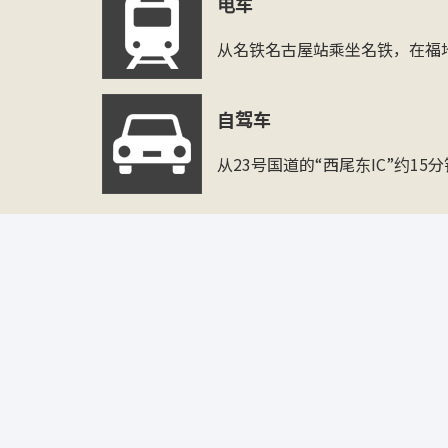
电车
从名铁名古屋站乘坐名铁，在福地
自驾车
从23号国道的“西尾东IC”约15