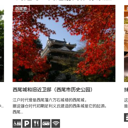
西尾市
西尾城和旧近卫邸（西尾市历史公园）
江户时代曾是西尾藩六万石城楼的西尾城，
这
..
据说镰仓时代初期足利义氏建造的西条城是它的起源。
是
西尾...