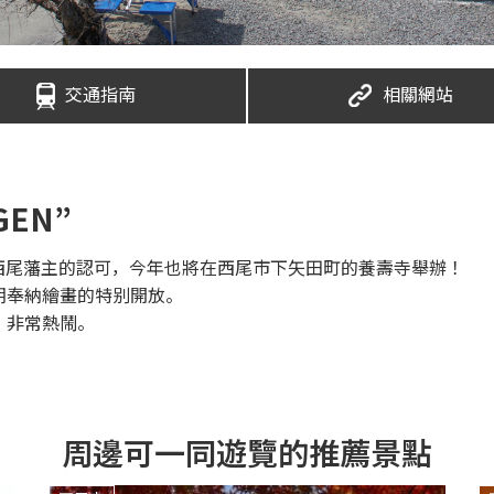
交通指南
相關網站
EN”
得西尾藩主的認可，今年也將在西尾市下矢田町的養壽寺舉辦！
朗奉納繪畫的特别開放。
，非常熱鬧。
周邊可一同遊覽的推薦景點