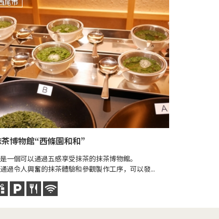
西尾市
西尾市
抹茶博物館“西條園和和”
伊文神社
是一個可以通過五感享受抹茶的抹茶博物館。
伊文神社擁有
通過令人興奮的抹茶體驗和參觀製作工序，可以發...
供奉著以文
作為西尾的