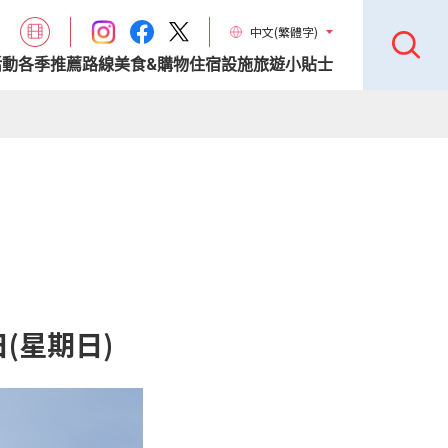
中文(繁體字)
活動
各季推薦路線
美食&購物
住宿設施
旅遊小貼士
日(星期日)