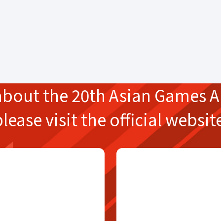
about the
20th Asian Games
A
please
visit the official websit