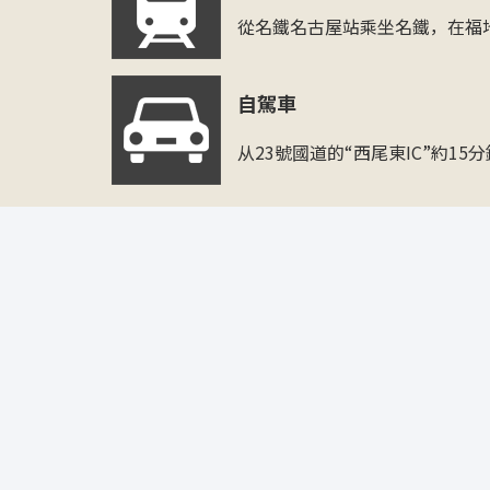
從名鐵名古屋站乘坐名鐵，在福地
自駕車
从23號國道的“西尾東IC”約15