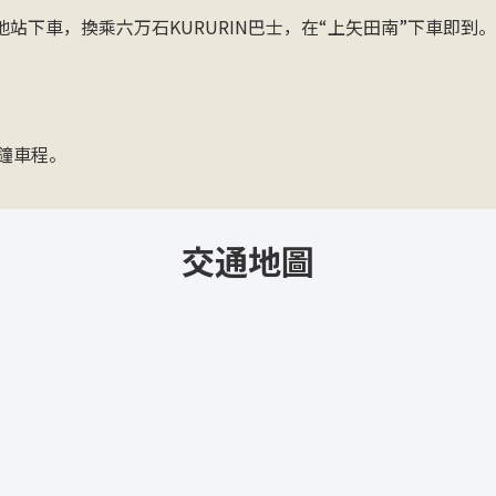
站下車，換乘六万石KURURIN巴士，在“上矢田南”下車即到。
分鐘車程。
交通地圖