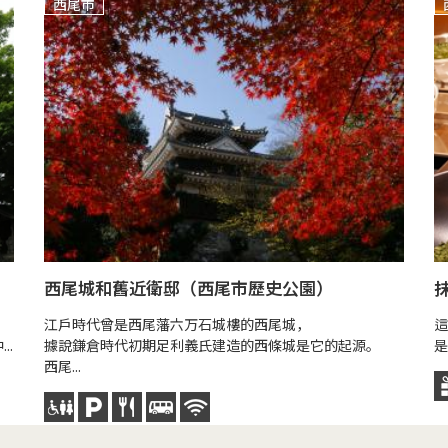
西尾市
西尾城和舊近衛邸（西尾市歷史公園）
江戶時代曾是西尾藩六万石城樓的西尾城，
這
..
據說鎌倉時代初期足利義氏建造的西條城是它的起源。
是
西尾...