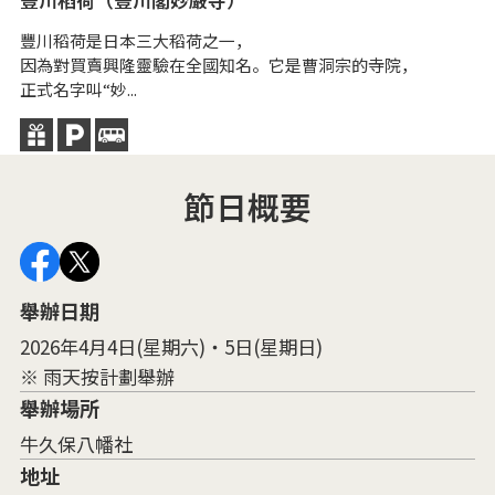
豐川稻荷是日本三大稻荷之一，
與
因為對買賣興隆靈驗在全國知名。它是曹洞宗的寺院，
松
正式名字叫“妙...
節日概要
舉辦日期
2026年4月4日(星期六)・5日(星期日)
※ 雨天按計劃舉辦
舉辦場所
牛久保八幡社
地址