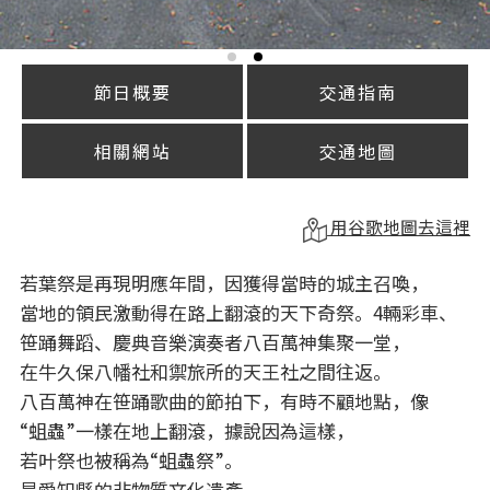
節日概要
交通指南
相關網站
交通地圖
用谷歌地圖去這裡
若葉祭是再現明應年間，因獲得當時的城主召喚，
當地的領民激動得在路上翻滾的天下奇祭。4輛彩車、
笹踊舞蹈、慶典音樂演奏者八百萬神集聚一堂，
在牛久保八幡社和禦旅所的天王社之間往返。
八百萬神在笹踊歌曲的節拍下，有時不顧地點，像
“蛆蟲”一樣在地上翻滾，據說因為這樣，
若叶祭也被稱為“蛆蟲祭”。
是愛知縣的非物質文化遺產。