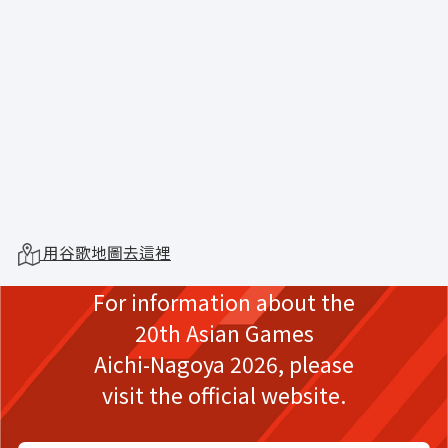
用谷歌地圖去這裡
For information about the
20th Asian Games
Aichi-Nagoya 2026,
please
visit the official website.