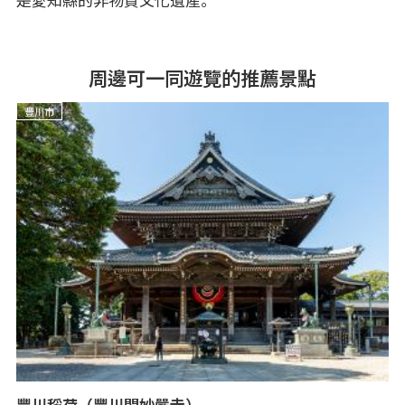
周邊可一同遊覽的推薦景點
豐川市
豐川稻荷（豐川閣妙嚴寺）
吉