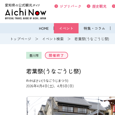
ジブリパーク
歴史観光
HOME
イベント
特集・コラム
トップページ
イベント検索
若葉祭(うなごうじ祭)
開催終了
豊川市
若葉祭(うなごうじ祭)
わかばさい(うなごうじまつり)
2026年4月4日(土)、4月5日(日)