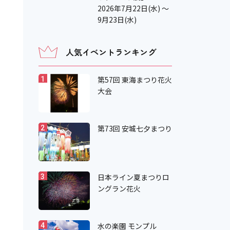
2026年7月22日(水) ～
9月23日(水)
人気イベントランキング
第57回 東海まつり花火
1
大会
第73回 安城七夕まつり
2
日本ライン夏まつりロ
3
ングラン花火
水の楽園 モンプル
4