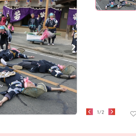
1
/
2