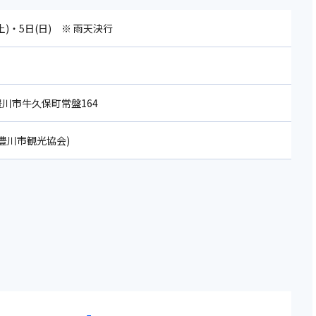
(土)・5日(日) ※ 雨天決行
 豊川市牛久保町常盤164
06(豊川市観光協会)