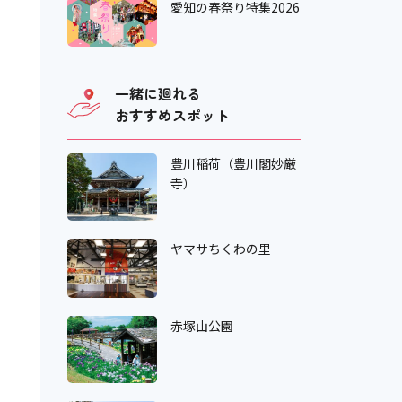
愛知の春祭り特集2026
一緒に廻れる
おすすめスポット
豊川稲荷（豊川閣妙厳
寺）
ヤマサちくわの里
赤塚山公園