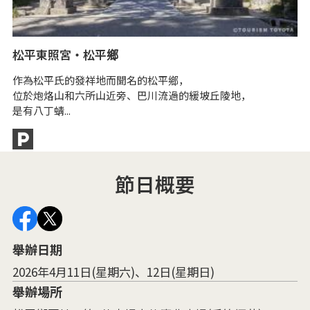
松平東照宮・松平鄉
高
作為松平氏的發祥地而聞名的松平鄉，
高
位於炮烙山和六所山近旁、巴川流過的緩坡丘陵地，
氛
是有八丁蜻...
節日概要
舉辦日期
2026年4月11日(星期六)、12日(星期日)
舉辦場所