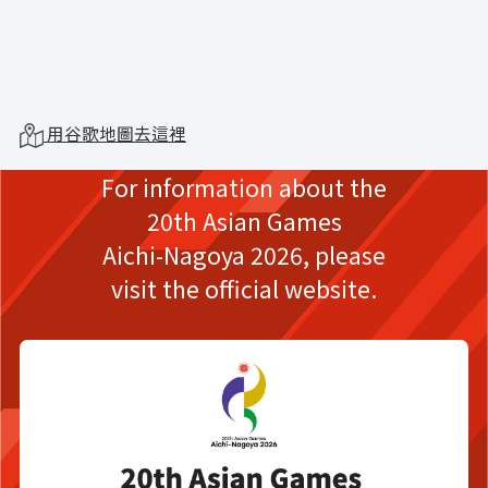
用谷歌地圖去這裡
For information about the
20th Asian Games
Aichi-Nagoya 2026,
please
visit the official website.