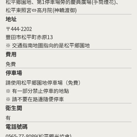
松平鄉園地、第1停車場旁的慶典廣場(手筒煙花)、
松平東照宮⇔高月院(神轎渡御)
地址
〒444-2202
豐田市松平町赤原13
※ 交通指南地圖指向的是松平鄉園地
費用
免費
停車場
請使用松平鄉園地停車場（免費）
※ 有一部分禁止停車的地點
※ 請不要在路邊隨便停車
衛生間
有
電話號碼
0565-77-8089(松平觀光協會)