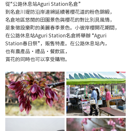
從“公路休息站Aguri Station名倉”
到名倉川堤防沿岸連綿延續著櫻花道的粉色錦緞，
名倉地區悠閒的田園景色與櫻花的對比別具風情，
是象徵設樂町的美麗春季景色。小彼岸櫻開花期間，
在公路休息站Aguri Station名倉將舉辦 “Aguri
Station春日祭”，販售特產。在公路休息站內，
也有農產品・禮品・餐飲區，
賞花的同時也可以享受購物。