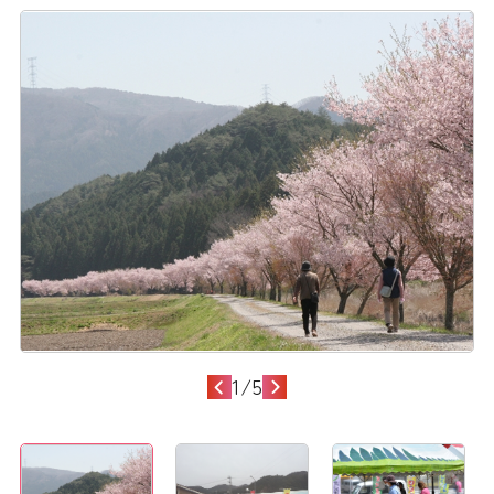
1
/
5