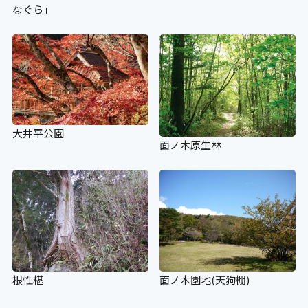
なぐら」
大井平公園
面ノ木原生林
根性椹
面ノ木園地(天狗棚)