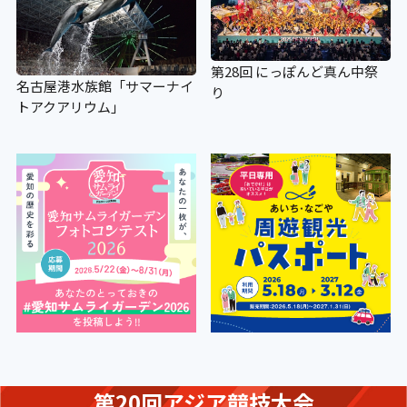
第28回 にっぽんど真ん中祭
名古屋港水族館「サマーナイ
り
トアクアリウム」
第20回アジア競技大会