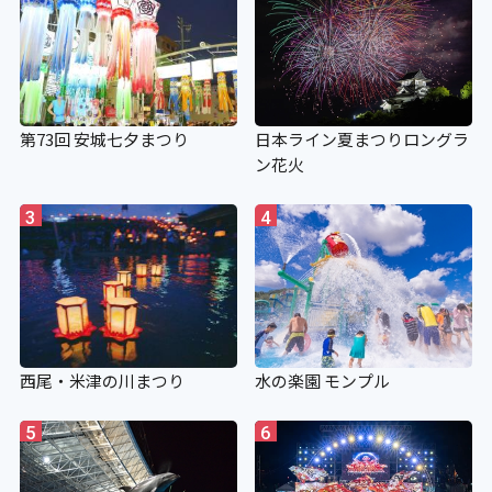
第73回 安城七夕まつり
日本ライン夏まつりロングラ
ン花火
3
4
西尾・米津の川まつり
水の楽園 モンプル
5
6