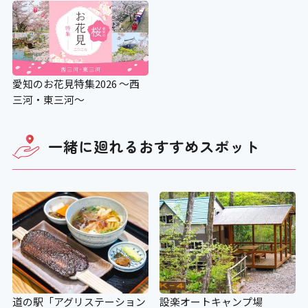
愛知のお花見特集2026 ～西
三河・東三河～
一緒に廻れる
おすすめスポット
道の駅「アグリステーション
設楽オートキャンプ場