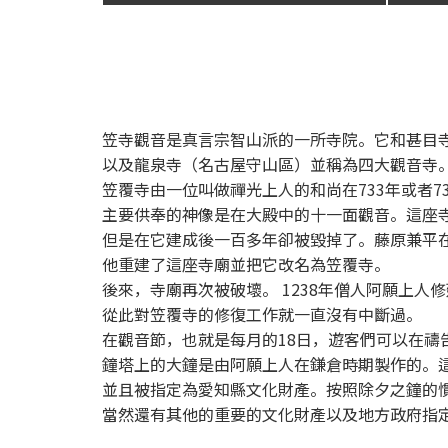
笠寺觀音是真言宗智山派的一所寺院。它和甚目
以及龍泉寺（名古屋守山區）並稱為四大觀音寺。
笠覆寺由一位叫做禪光上人的和尚在733年或者7
主要供奉的神像是在大殿中的十一面觀音。這座寺
但是在它建成後一百多年卻被毀掉了。藤原兼平在
他重建了這座寺廟並把它改名為笠覆寺。
後來，寺廟再次被破壞。 1238年僧人阿願上人
從此對笠覆寺的修復工作就一直沒有中斷過。
在觀音節，也就是每月的18日，遊客們可以在禱告法會
鐘塔上的大鐘是由阿願上人在鎌倉時期製作的。
並且被指定為愛知縣文化財產。按照除夕之鐘的
當然還有其他的重要的文化財產以及地方政府指