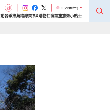
中文(繁體字)
活動
各季推薦路線
美食&購物
住宿設施
旅遊小貼士