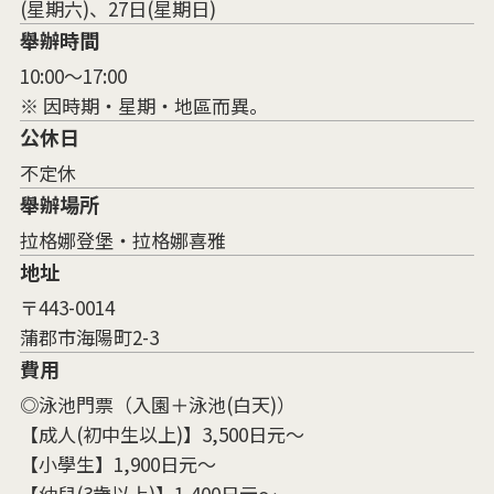
(星期六)、27日(星期日)
舉辦時間
10:00～17:00
※ 因時期・星期・地區而異。
公休日
不定休
舉辦場所
拉格娜登堡・拉格娜喜雅
地址
〒443-0014
蒲郡市海陽町2-3
費用
◎泳池門票（入園＋泳池(白天)）
【成人(初中生以上)】3,500日元～
【小學生】1,900日元～
【幼兒(3歲以上)】1,400日元～