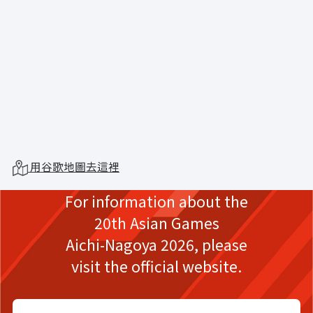
用谷歌地圖去這裡
For information about the
20th Asian Games
Aichi-Nagoya 2026,
please
visit the official website.