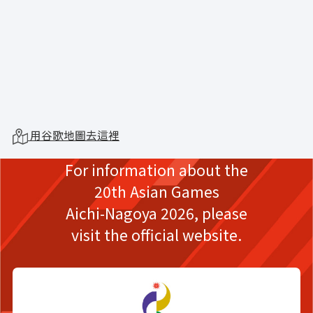
用谷歌地圖去這裡
For information about the
20th Asian Games
Aichi-Nagoya 2026,
please
visit the official website.