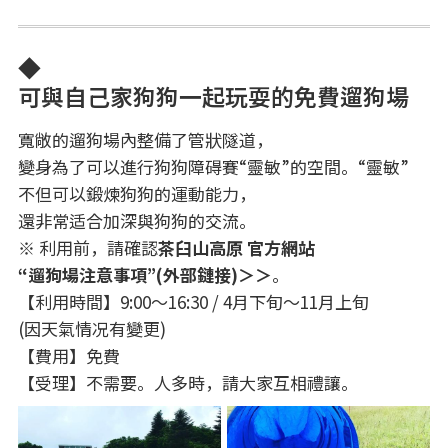
◆
可與自己家狗狗一起玩耍的免費遛狗場
寬敞的遛狗場內整備了管狀隧道，
變身為了可以進行狗狗障碍賽“靈敏”的空間。“靈敏”
不但可以鍛煉狗狗的運動能力，
還非常适合加深與狗狗的交流。
※ 利用前，請確認
茶臼山高原 官方網站
“遛狗場注意事項”(外部鏈接)＞＞
。
【利用時間】9:00～16:30 / 4月下旬～11月上旬
(因天氣情况有變更)
【費用】免費
【受理】不需要。人多時，請大家互相禮讓。