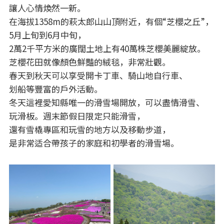
讓人心情煥然一新。
在海拔1358m的萩太郎山山頂附近，有個“芝櫻之丘”，
5月上旬到6月中旬，
2萬2千平方米的廣闊土地上有40萬株芝櫻美麗綻放。
芝櫻花田就像顏色鮮豔的絨毯，非常壯觀。
春天到秋天可以享受開卡丁車、騎山地自行車、
划船等豐富的戶外活動。
冬天這裡愛知縣唯一的滑雪場開放，可以盡情滑雪、
玩滑板。週末節假日限定只能滑雪，
還有雪橇專區和玩雪的地方以及移動步道，
是非常适合帶孩子的家庭和初學者的滑雪場。