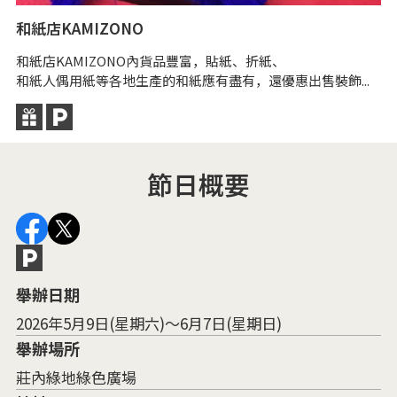
I
和紙店KAMIZONO
2
和紙店KAMIZONO內貨品豐富，貼紙、折紙、
是
和紙人偶用紙等各地生產的和紙應有盡有，還優惠出售裝飾...
節日概要
舉辦日期
2026年5月9日(星期六)～6月7日(星期日)
舉辦場所
莊內綠地綠色廣場